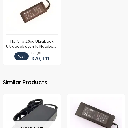
Hp 15-b120sg Ultrabook
Ultrabook uyumlu Notebook
Adaptör
538,91 TL
%31
370,11 TL
Similar Products