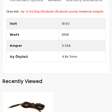
Installment Options
Reviews
Warranty and Returns
Ürün Adı :
Hp 15-b120sg Ultrabook Ultrabook uyumlu Notebook Adaptör
Volt
19.5V
Watt
65W
Amper
3.33A
Uç Ölçüsü
4.8x.7mm
Recently Viewed