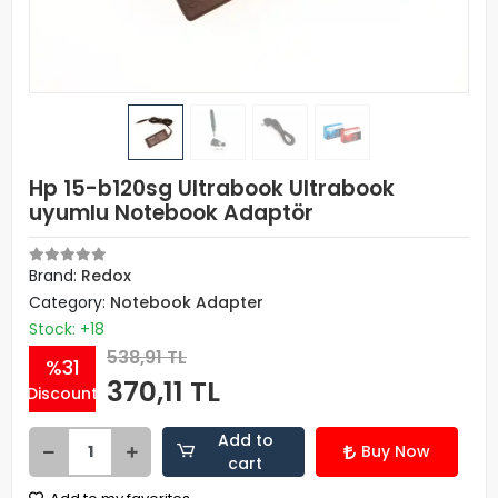
Hp 15-b120sg Ultrabook Ultrabook
uyumlu Notebook Adaptör
Brand:
Redox
Category:
Notebook Adapter
Stock: +18
538,91 TL
%31
370,11 TL
Discount
Add to
Buy Now
cart