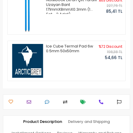
%63 Discount
Uzayan Bant
227,76 TL
171mmX8mmX0.3mm (1
85,41 TL
Set - 2 Adet)
Ice Cube Termal Pad 6w
%72 Discount
0.5mm 50x50mm
198,38 TL
54,66 TL
Product Description
Delivery and Shipping