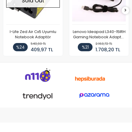
Sold Out
I-Life Zed Air Cx5 Uyumlu
Lenovo Ideapad L340-15IRH
Notebook Adaptör
Gaming Notebook Adaptör
Cihazı Şarj Aleti (150W)
540,93 TL
2.163,72 TL
%24
%21
409,97 TL
1.708,20 TL