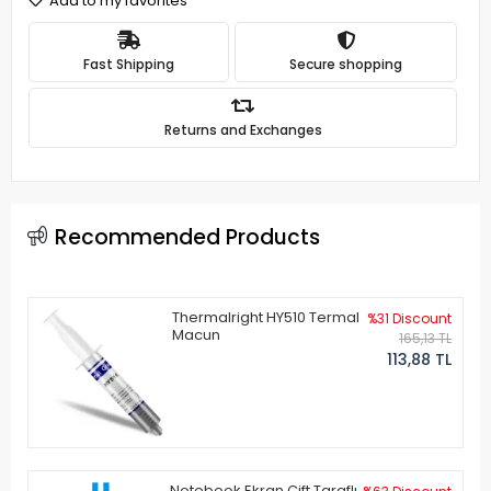
Add to my favorites
Fast Shipping
Secure shopping
Returns and Exchanges
Recommended Products
Thermalright HY510 Termal
%31 Discount
Macun
165,13 TL
113,88 TL
Notebook Ekran Çift Taraflı