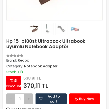
Hp 15-b100st Ultrabook Ultrabook
uyumlu Notebook Adaptör
Brand:
Redox
Category:
Notebook Adapter
Stock: +18
538,91 TL
%31
370,11 TL
Discount
Add to
Buy Now
cart