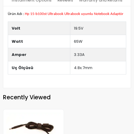
Installment Options
Reviews
Warranty and Returns
Ürün Adı :
Hp 15-b100st Ultrabook Ultrabook uyumlu Notebook Adaptör
Volt
19.5V
Watt
65W
Amper
3.33A
Uç Ölçüsü
4.8x.7mm
Recently Viewed