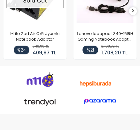
Sold Out
I-Life Zed Air Cx5 Uyumlu
Lenovo Ideapad L340-15IRH
Notebook Adaptör
Gaming Notebook Adaptör
Cihazı Şarj Aleti (150W)
540,93 TL
2.163,72 TL
%24
%21
409,97 TL
1.708,20 TL