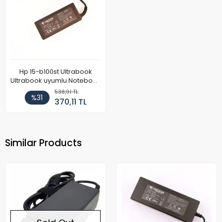
Hp 15-b100st Ultrabook
Ultrabook uyumlu Notebook
Adaptör
538,91 TL
%31
370,11 TL
Similar Products