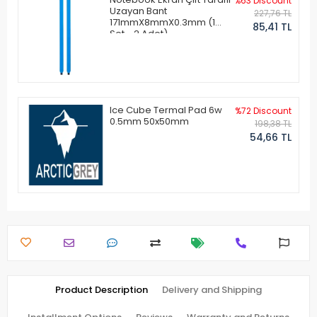
%63 Discount
Uzayan Bant
227,76 TL
171mmX8mmX0.3mm (1
85,41 TL
Set - 2 Adet)
Ice Cube Termal Pad 6w
%72 Discount
0.5mm 50x50mm
198,38 TL
54,66 TL
Product Description
Delivery and Shipping