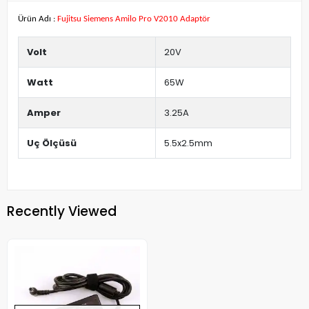
Ürün Adı :
Fujitsu Siemens Amilo Pro V2010 Adaptör
Volt
20V
Watt
65W
Amper
3.25A
Uç Ölçüsü
5.5x2.5mm
Recently Viewed