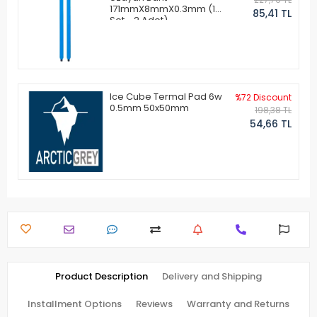
171mmX8mmX0.3mm (1
85,41 TL
Set - 2 Adet)
Ice Cube Termal Pad 6w
%72 Discount
0.5mm 50x50mm
198,38 TL
54,66 TL
Product Description
Delivery and Shipping
Installment Options
Reviews
Warranty and Returns