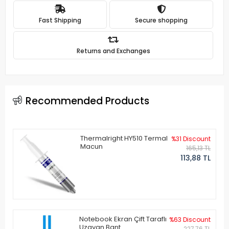
Fast Shipping
Secure shopping
Returns and Exchanges
Recommended Products
Thermalright HY510 Termal
%31 Discount
Macun
165,13 TL
113,88 TL
Notebook Ekran Çift Taraflı
%63 Discount
Uzayan Bant
227,76 TL