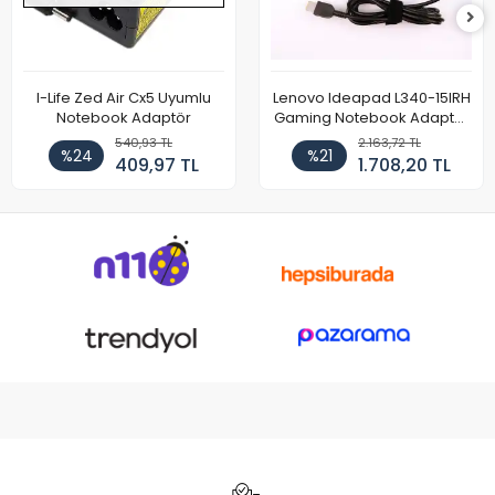
I-Life Zed Air Cx5 Uyumlu
Lenovo Ideapad L340-15IRH
Notebook Adaptör
Gaming Notebook Adaptör
Cihazı Şarj Aleti (150W)
540,93 TL
2.163,72 TL
%24
%21
409,97 TL
1.708,20 TL