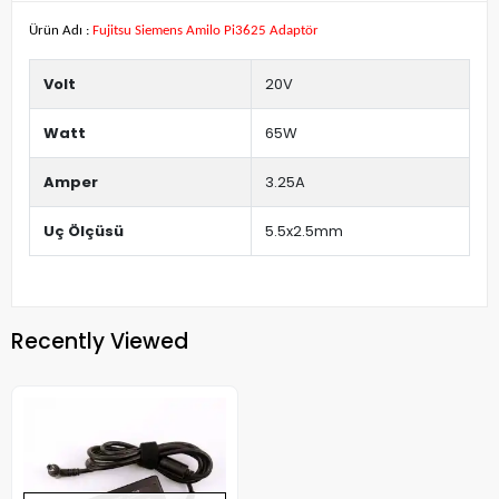
Ürün Adı :
Fujitsu Siemens Amilo Pi3625 Adaptör
Volt
20V
Watt
65W
Amper
3.25A
Uç Ölçüsü
5.5x2.5mm
Recently Viewed