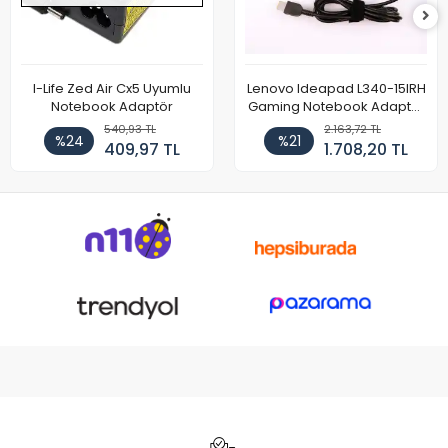
I-Life Zed Air Cx5 Uyumlu
Lenovo Ideapad L340-15IRH
Notebook Adaptör
Gaming Notebook Adaptör
Cihazı Şarj Aleti (150W)
540,93 TL
2.163,72 TL
%24
%21
409,97 TL
1.708,20 TL