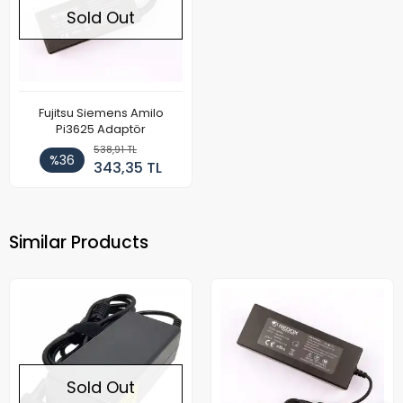
Sold Out
Fujitsu Siemens Amilo
Pi3625 Adaptör
538,91 TL
%36
343,35 TL
Similar Products
Sold Out