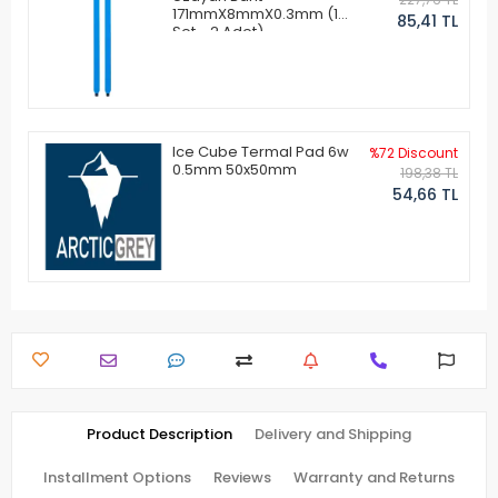
171mmX8mmX0.3mm (1
85,41 TL
Set - 2 Adet)
Ice Cube Termal Pad 6w
%72 Discount
0.5mm 50x50mm
198,38 TL
54,66 TL
Product Description
Delivery and Shipping
Installment Options
Reviews
Warranty and Returns