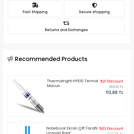
Fast Shipping
Secure shopping
Returns and Exchanges
Recommended Products
Thermalright HY510 Termal
%31 Discount
Macun
165,13 TL
113,88 TL
Notebook Ekran Çift Taraflı
%63 Discount
Uzayan Bant
227,76 TL