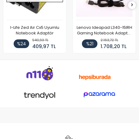
I-Life Zed Air Cx5 Uyumlu
Lenovo Ideapad L340-15IRH
Notebook Adaptör
Gaming Notebook Adaptör
Cihazı Şarj Aleti (150W)
540,93 TL
2.163,72 TL
%24
%21
409,97 TL
1.708,20 TL