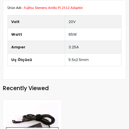
Ürün Adı :
Fujitsu Siemens Amilo Pi 2512 Adaptör
Volt
20V
Watt
65W
Amper
3.25A
Uç Ölçüsü
5.5x2.5mm
Recently Viewed