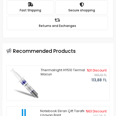
Fast Shipping
Secure shopping
Returns and Exchanges
Recommended Products
Thermalright HY510 Termal
%31 Discount
Macun
165,13 TL
113,88 TL
Notebook Ekran Çift Taraflı
%63 Discount
Uzayan Bant
227,76 TL