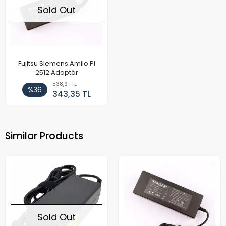
Sold Out
Fujitsu Siemens Amilo Pi
2512 Adaptör
538,91 TL
%36
343,35 TL
Similar Products
Sold Out