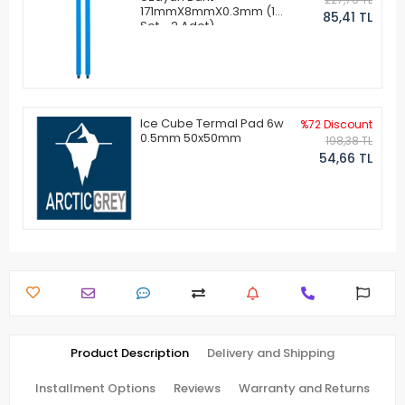
171mmX8mmX0.3mm (1
85,41 TL
Set - 2 Adet)
Ice Cube Termal Pad 6w
%72 Discount
0.5mm 50x50mm
198,38 TL
54,66 TL
Product Description
Delivery and Shipping
Installment Options
Reviews
Warranty and Returns