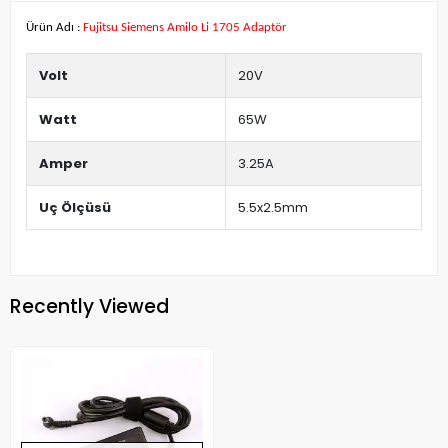
Ürün Adı :
Fujitsu Siemens Amilo Li 1705 Adaptör
Volt
20V
Watt
65W
Amper
3.25A
Uç Ölçüsü
5.5x2.5mm
Recently Viewed