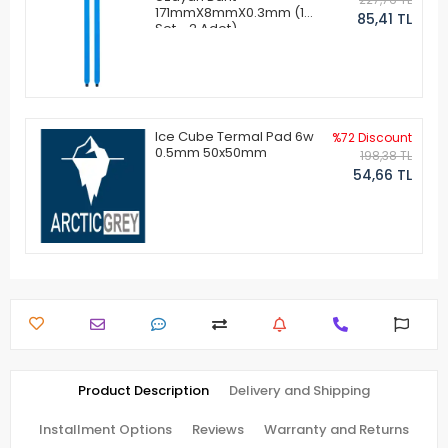
171mmX8mmX0.3mm (1
85,41 TL
Set - 2 Adet)
Ice Cube Termal Pad 6w
%72 Discount
0.5mm 50x50mm
198,38 TL
54,66 TL
Product Description
Delivery and Shipping
Installment Options
Reviews
Warranty and Returns