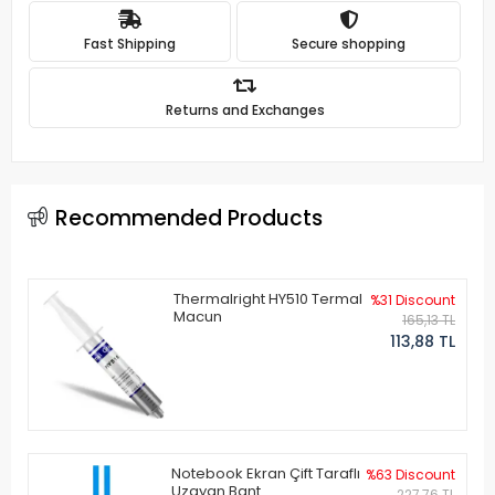
Fast Shipping
Secure shopping
Returns and Exchanges
Recommended Products
Thermalright HY510 Termal
%31 Discount
Macun
165,13 TL
113,88 TL
Notebook Ekran Çift Taraflı
%63 Discount
Uzayan Bant
227,76 TL