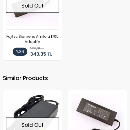
Sold Out
Fujitsu Siemens Amilo Li 1705
Adaptör
538,91 TL
%36
343,35 TL
Similar Products
Sold Out