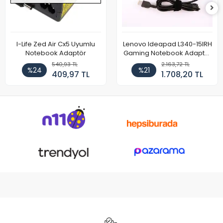
I-Life Zed Air Cx5 Uyumlu
Lenovo Ideapad L340-15IRH
Notebook Adaptör
Gaming Notebook Adaptör
Cihazı Şarj Aleti (150W)
540,93 TL
2.163,72 TL
%24
%21
409,97 TL
1.708,20 TL