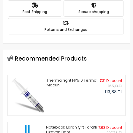
Fast Shipping
Secure shopping
Returns and Exchanges
Recommended Products
Thermalright HY510 Termal
%31 Discount
Macun
165,13 TL
113,88 TL
Notebook Ekran Çift Taraflı
%63 Discount
Uzayan Bant
227,76 TL