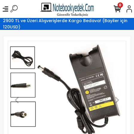
0
2900 TL ve Üzeri Alışverişlerde Kargo Bedava! (Bayiler için
120USD)