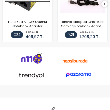
I-Life Zed Air Cx5 Uyumlu
Lenovo Ideapad L340-15IRH
Notebook Adaptör
Gaming Notebook Adaptör
Cihazı Şarj Aleti (150W)
540,93 TL
2.163,72 TL
%24
%21
409,97 TL
1.708,20 TL