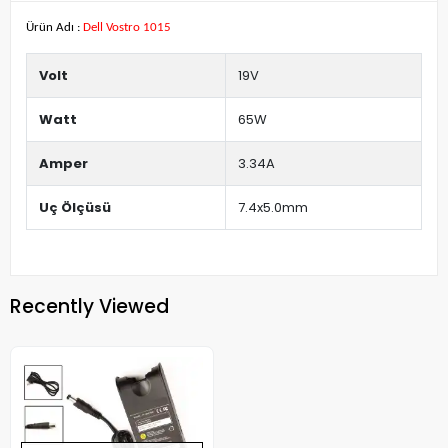
Ürün Adı :
Dell Vostro 1015
Volt
19V
Watt
65W
Amper
3.34A
Uç Ölçüsü
7.4x5.0mm
Recently Viewed