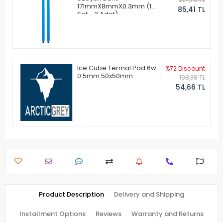
171mmX8mmX0.3mm (1
85,41 TL
Set - 2 Adet)
Ice Cube Termal Pad 6w
%72 Discount
0.5mm 50x50mm
198,38 TL
54,66 TL
Product Description
Delivery and Shipping
Installment Options
Reviews
Warranty and Returns