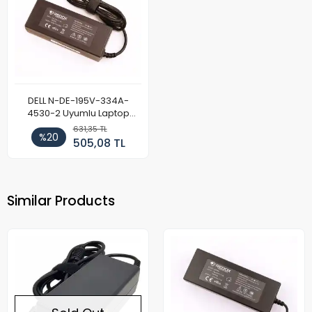
DELL N-DE-195V-334A-
4530-2 Uyumlu Laptop
Adaptör 90W
631,35 TL
%20
505,08 TL
Similar Products