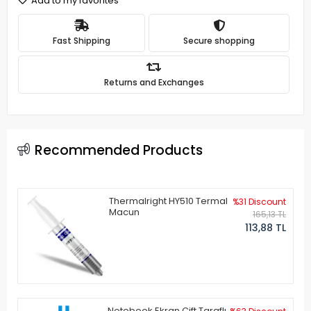
Add to my favorites
Fast Shipping
Secure shopping
Returns and Exchanges
Recommended Products
Thermalright HY510 Termal
%31 Discount
Macun
165,13 TL
113,88 TL
Notebook Ekran Çift Taraflı