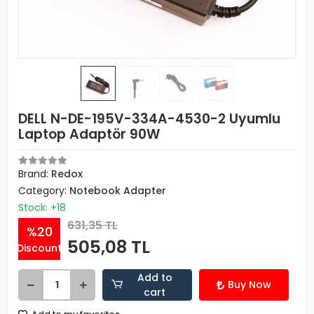
DELL N-DE-195V-334A-4530-2 Uyumlu
Laptop Adaptör 90W
Brand:
Redox
Category:
Notebook Adapter
Stock: +18
631,35 TL
%20
505,08 TL
Discount
Add to
Buy Now
cart