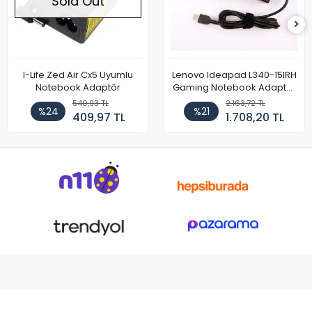
Sold Out
I-Life Zed Air Cx5 Uyumlu
Lenovo Ideapad L340-15IRH
Notebook Adaptör
Gaming Notebook Adaptör
Cihazı Şarj Aleti (150W)
540,93 TL
2.163,72 TL
%24
%21
409,97 TL
1.708,20 TL