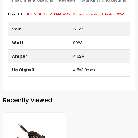
Installment Options
Reviews
Warranty and Returns
Ürün Adı :
DELL N-DE-195V-334A-4530-2 Uyumlu Laptop Adaptör 90W
Volt
19.5V
Watt
90W
Amper
4.62A
Uç Ölçüsü
4.5x3.0mm
Recently Viewed