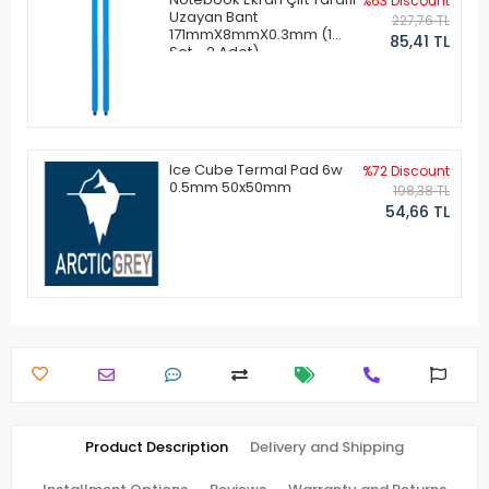
%63 Discount
Uzayan Bant
227,76 TL
171mmX8mmX0.3mm (1
85,41 TL
Set - 2 Adet)
Ice Cube Termal Pad 6w
%72 Discount
0.5mm 50x50mm
198,38 TL
54,66 TL
Product Description
Delivery and Shipping