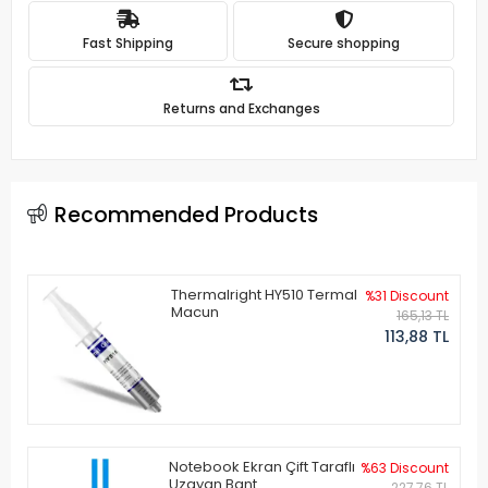
Fast Shipping
Secure shopping
Returns and Exchanges
Recommended Products
Thermalright HY510 Termal
%31 Discount
Macun
165,13 TL
113,88 TL
Notebook Ekran Çift Taraflı
%63 Discount
Uzayan Bant
227,76 TL