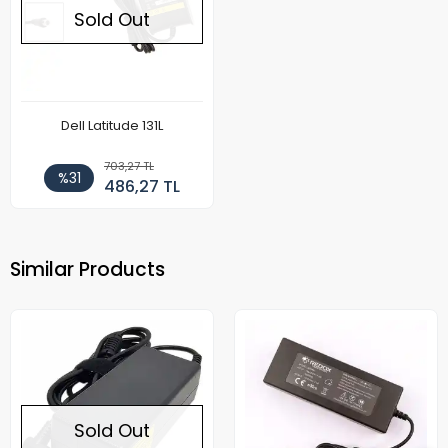
Sold Out
Dell Latitude 131L
703,27 TL
%31
486,27 TL
Similar Products
Sold Out