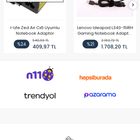
I-Life Zed Air Cx5 Uyumlu
Lenovo Ideapad L340-15IRH
Notebook Adaptör
Gaming Notebook Adaptör
Cihazı Şarj Aleti (150W)
540,93 TL
2.163,72 TL
%24
%21
409,97 TL
1.708,20 TL