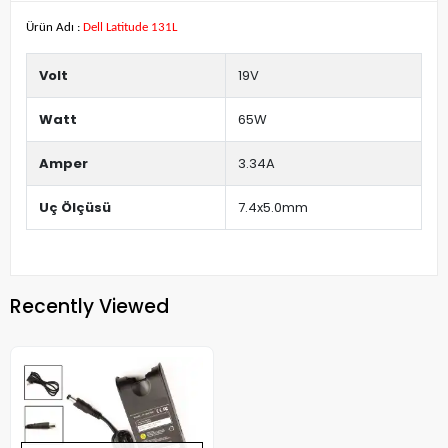
Ürün Adı :
Dell Latitude 131L
Volt
19V
Watt
65W
Amper
3.34A
Uç Ölçüsü
7.4x5.0mm
Recently Viewed