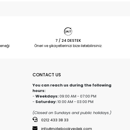
7 / 24 DESTEK
eneği
Öneri ve şikayetlerinizi bize iletebilirsiniz.
CONTACT US
You can reach us during the following
hours:
-
Weekdays:
09:00 AM - 07:00 PM
-
Saturday:
10:00 AM - 03:00 PM
(Closed on Sundays and public holidays.)
0212 433 38 33
info@notebookyedek.com