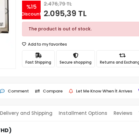
2.476,79 TL
%15
2.095,39 TL
Discount
The product is out of stock.
Add to my favorites
Fast Shipping
Secure shopping
Returns and Exchan
Comment
Compare
Let Me Know When İt Arrives
Delivery and Shipping
Installment Options
Reviews
FHD)