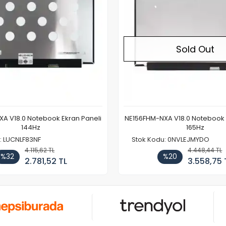
Sold Out
A V18.0 Notebook Ekran Paneli
NE156FHM-NXA V18.0 Notebook 
144Hz
165Hz
: LUCNLF83NF
Stok Kodu: 0NVLEJMYDO
4.115,62 TL
4.448,44 TL
%32
%20
2.781,52 TL
3.558,75 