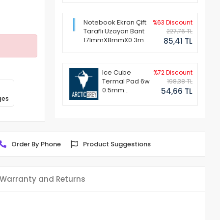
Notebook Ekran Çift
%63 Discount
Taraflı Uzayan Bant
227,76 TL
171mmX8mmX0.3mm
85,41 TL
(1 Set - 2 Adet)
Ice Cube
%72 Discount
Termal Pad 6w
198,38 TL
0.5mm
54,66 TL
ges
50x50mm
Order By Phone
Product Suggestions
Warranty and Returns