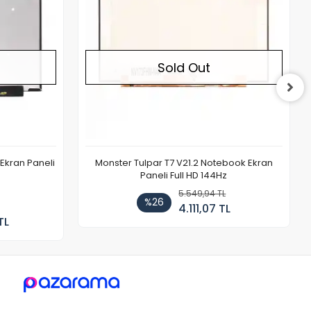
Sold Out
Ekran Paneli
Monster Tulpar T7 V21.2 Notebook Ekran
Paneli Full HD 144Hz
5.549,94 TL
%26
4.111,07 TL
TL