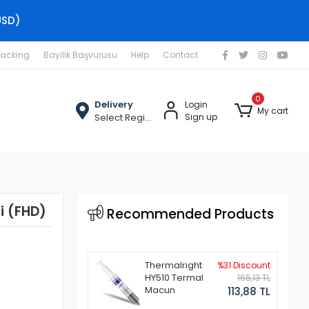
USD)
racking
Bayilik Başvurusu
Help
Contact
0
Delivery
Login
My cart
Select Region
Sign up
i (FHD)
Recommended Products
Thermalright
%31 Discount
HY510 Termal
165,13 TL
Macun
113,88 TL