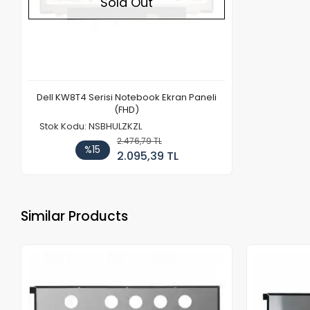
Sold Out
Dell KW8T4 Serisi Notebook Ekran Paneli
(FHD)
Stok Kodu: NSBHULZKZL
2.476,79 TL
%15
2.095,39 TL
Similar Products
Out of stock