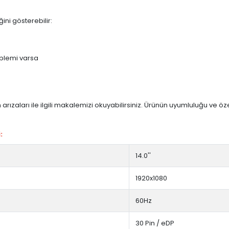
ini gösterebilir:
blemi varsa
arızaları ile ilgili makalemizi okuyabilirsiniz. Ürünün uyumluluğu ve ö
:
14.0''
1920x1080
60Hz
30 Pin / eDP