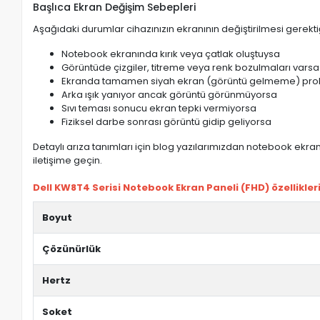
Başlıca Ekran Değişim Sebepleri
Aşağıdaki durumlar cihazınızın ekranının değiştirilmesi gerektiğ
Notebook ekranında kırık veya çatlak oluştuysa
Görüntüde çizgiler, titreme veya renk bozulmaları varsa
Ekranda tamamen siyah ekran (görüntü gelmeme) pro
Arka ışık yanıyor ancak görüntü görünmüyorsa
Sıvı teması sonucu ekran tepki vermiyorsa
Fiziksel darbe sonrası görüntü gidip geliyorsa
Detaylı arıza tanımları için blog yazılarımızdan notebook ekran 
iletişime geçin.
Dell KW8T4 Serisi Notebook Ekran Paneli (FHD) özellikleri
Boyut
Çözünürlük
Hertz
Soket