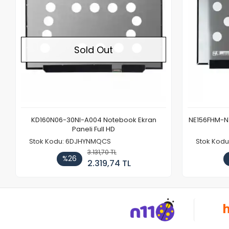
Sold Out
KD160N06-30NI-A004 Notebook Ekran
NE156FHM-NX
Paneli Full HD
Stok Kodu: 6DJHYNMQCS
Stok Kodu
3.131,70 TL
%26
2.319,74 TL