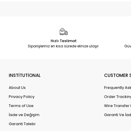
Hızlı Teslimat
Siparişleriniz en kısa sürede elinize ulaşır.
Güv
INSTİTUTİONAL
CUSTOMER S
About Us
Frequently As
Privacy Policy
Order Trackin
Terms of Use
Wire Transfer 
İade ve Değişim
Garanti Ve İad
Garanti Talebi