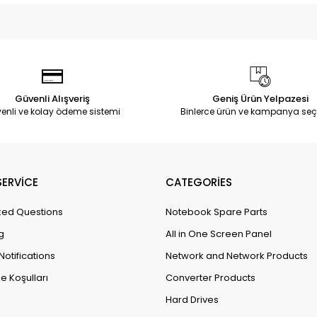
Güvenli Alışveriş
Geniş Ürün Yelpazesi
enli ve kolay ödeme sistemi
Binlerce ürün ve kampanya seç
ERVİCE
CATEGORİES
ked Questions
Notebook Spare Parts
g
All in One Screen Panel
Notifications
Network and Network Products
e Koşulları
Converter Products
Hard Drives