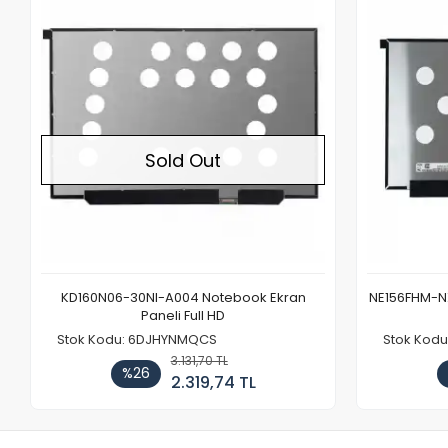
Out of stock
Sold Out
KD160N06-30NI-A004 Notebook Ekran
NE156FHM-NX
Paneli Full HD
Stok Kodu: 6DJHYNMQCS
Stok Kodu
3.131,70 TL
%26
2.319,74 TL