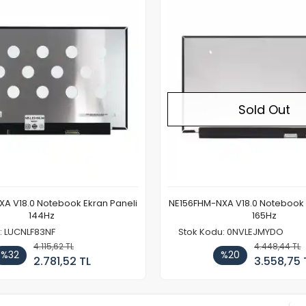
Sold Out
A V18.0 Notebook Ekran Paneli
NE156FHM-NXA V18.0 Notebook 
144Hz
165Hz
: LUCNLF83NF
Stok Kodu: 0NVLEJMYDO
4.115,62 TL
4.448,44 TL
%32
%20
2.781,52 TL
3.558,75 