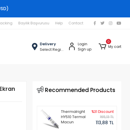
USD)
racking
Bayilik Başvurusu
Help
Contact
0
Delivery
Login
My cart
Select Region
Sign up
 Ekran
Recommended Products
Thermalright
%31 Discount
HY510 Termal
165,13 TL
Macun
113,88 TL