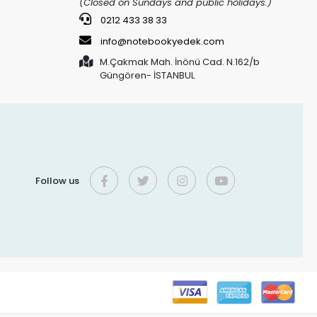
(Closed on Sundays and public holidays.)
0212 433 38 33
info@notebookyedek.com
M.Çakmak Mah. İnönü Cad. N.162/b
Güngören- İSTANBUL
Follow us