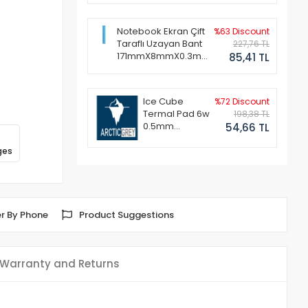
Notebook Ekran Çift
%63 Discount
Taraflı Uzayan Bant
227,76 TL
171mmX8mmX0.3mm
85,41 TL
(1 Set - 2 Adet)
Ice Cube
%72 Discount
Termal Pad 6w
198,38 TL
0.5mm
54,66 TL
50x50mm
ges
r By Phone
Product Suggestions
Warranty and Returns