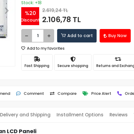
Stock: +18
2.619,24 TL
%20
2.106,78 TL
Discount
Add to cart
Buy Now
Add to my favorites
Fast Shipping
Secure shopping
Returns and Exchan
mend
Comment
Compare
Price Alert
Orde
Delivery and Shipping
Installment Options
Reviews
an LCD Paneli