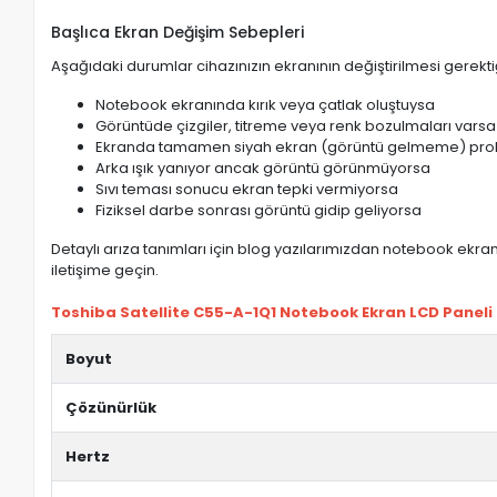
Başlıca Ekran Değişim Sebepleri
Aşağıdaki durumlar cihazınızın ekranının değiştirilmesi gerektiğ
Notebook ekranında kırık veya çatlak oluştuysa
Görüntüde çizgiler, titreme veya renk bozulmaları varsa
Ekranda tamamen siyah ekran (görüntü gelmeme) pro
Arka ışık yanıyor ancak görüntü görünmüyorsa
Sıvı teması sonucu ekran tepki vermiyorsa
Fiziksel darbe sonrası görüntü gidip geliyorsa
Detaylı arıza tanımları için blog yazılarımızdan notebook ekran 
iletişime geçin.
Toshiba Satellite C55-A-1Q1 Notebook Ekran LCD Paneli ö
Boyut
Çözünürlük
Hertz