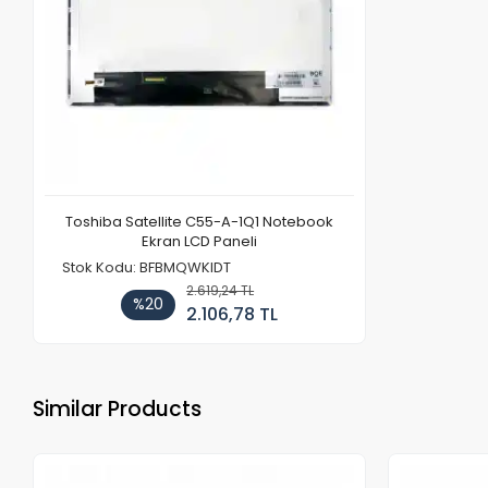
Toshiba Satellite C55-A-1Q1 Notebook
Ekran LCD Paneli
Stok Kodu: BFBMQWKIDT
2.619,24 TL
%20
2.106,78 TL
Similar Products