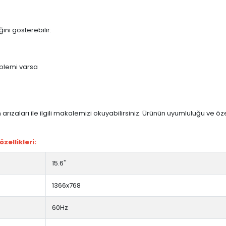
ini gösterebilir:
blemi varsa
arızaları ile ilgili makalemizi okuyabilirsiniz. Ürünün uyumluluğu ve ö
zellikleri:
15.6''
1366x768
60Hz