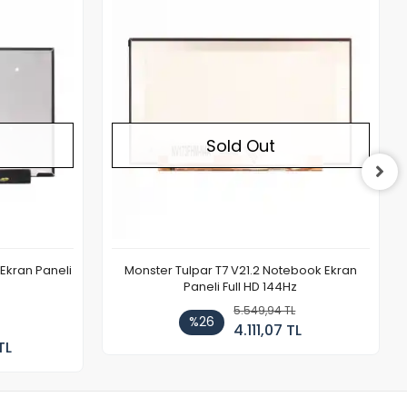
Out of stock
Out of stock
Sold Out
Ekran Paneli
Monster Tulpar T7 V21.2 Notebook Ekran
Paneli Full HD 144Hz
5.549,94 TL
%26
4.111,07 TL
TL