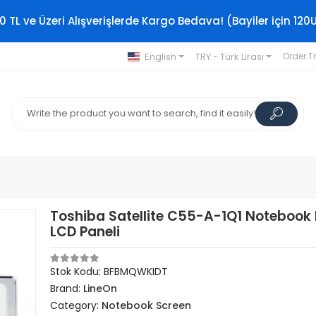
0 TL ve Üzeri Alışverişlerde Kargo Bedava! (Bayiler için 120
English
TRY - Türk Lirası
Order T
Toshiba Satellite C55-A-1Q1 Notebook
LCD Paneli
Stok Kodu: BFBMQWKIDT
Brand:
LineOn
Category:
Notebook Screen