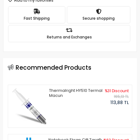
Add to my favorites
Fast Shipping
Secure shopping
Returns and Exchanges
Recommended Products
Thermalright HY510 Termal
%31 Discount
Macun
165,13 TL
113,88 TL
Notebook Ekran Çift Taraflı