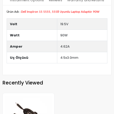
Installment Options
Reviews
Warranty and Returns
Ürün Adı :
Dell Inspiron 15 5555, 5558 Uyumlu Laptop Adaptör 90W
Volt
19.5V
Watt
90W
Amper
4.62A
Uç Ölçüsü
4.5x3.0mm
Recently Viewed