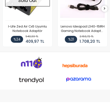
Sold Out
I-Life Zed Air Cx5 Uyumlu
Lenovo Ideapad L340-15IRH
Notebook Adaptör
Gaming Notebook Adaptör
Cihazı Şarj Aleti (150W)
540,93 TL
2.163,72 TL
%24
%21
409,97 TL
1.708,20 TL