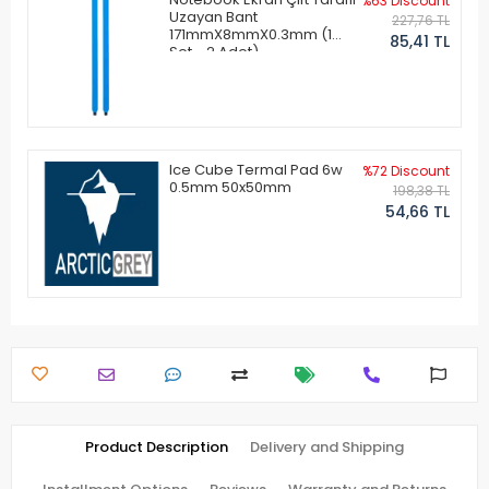
%63 Discount
Uzayan Bant
227,76 TL
171mmX8mmX0.3mm (1
85,41 TL
Set - 2 Adet)
Ice Cube Termal Pad 6w
%72 Discount
0.5mm 50x50mm
198,38 TL
54,66 TL
Product Description
Delivery and Shipping