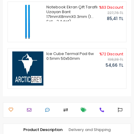
Notebook Ekran Çift Taraflı
%63 Discount
Uzayan Bant
227,76 TL
171mmX8mmX0.3mm (1
85,41 TL
Set - 2 Adet)
Ice Cube Termal Pad 6w
%72 Discount
0.5mm 50x50mm
198,38 TL
54,66 TL
Product Description
Delivery and Shipping