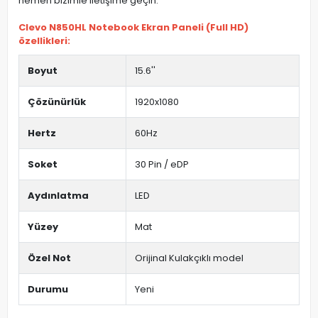
hemen bizimle iletişime geçin.
Clevo N850HL Notebook Ekran Paneli (Full HD)
özellikleri:
Boyut
15.6''
Çözünürlük
1920x1080
Hertz
60Hz
Soket
30 Pin / eDP
Aydınlatma
LED
Yüzey
Mat
Özel Not
Orijinal Kulakçıklı model
Durumu
Yeni