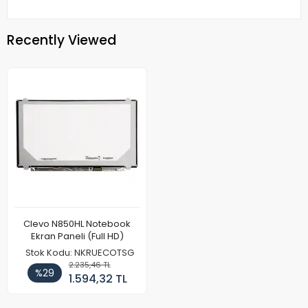
Recently Viewed
Clevo N850HL Notebook
Ekran Paneli (Full HD)
Stok Kodu: NKRUECOTSG
2.235,46 TL
%29
1.594,32 TL