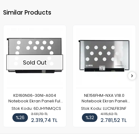
Similar Products
Sold Out
KD160N06-30NI-A004
NE156FHM-NXA V18.0
Notebook Ekran Paneli Full
Notebook Ekran Paneli
HD
144Hz
Stok Kodu: 6DJHYNMQCS
Stok Kodu: LUCNLF83NF
3.131,70 TL
4.115,62 TL
%26
%32
2.319,74 TL
2.781,52 TL