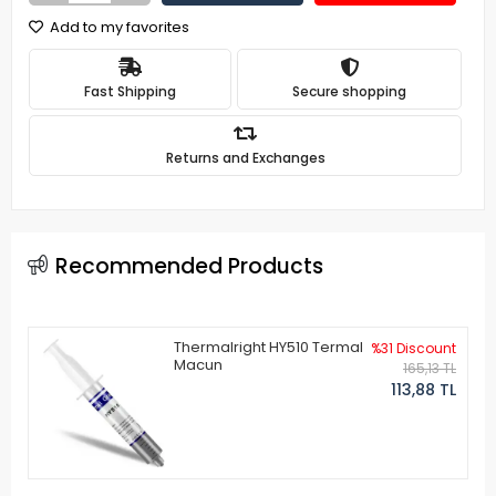
Add to my favorites
Fast Shipping
Secure shopping
Returns and Exchanges
Recommended Products
Thermalright HY510 Termal
%31 Discount
Macun
165,13 TL
113,88 TL