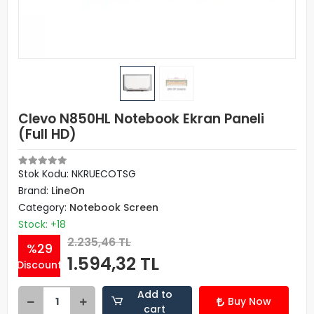
Clevo N850HL Notebook Ekran Paneli
(Full HD)
Stok Kodu: NKRUECOTSG
Brand:
LineOn
Category:
Notebook Screen
Stock: +18
2.235,46 TL
%29
1.594,32 TL
Discount
Add to
Buy Now
cart