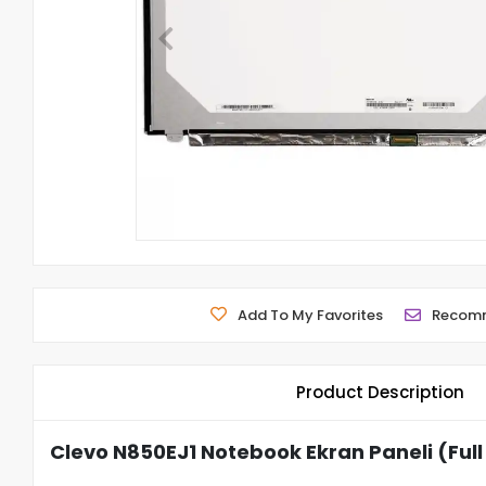
Add To My Favorites
Recom
Product Description
Clevo N850EJ1 Notebook Ekran Paneli (Full