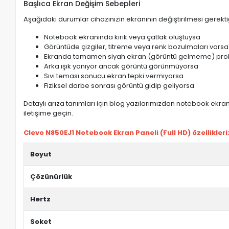
Başlıca Ekran Değişim Sebepleri
Aşağıdaki durumlar cihazınızın ekranının değiştirilmesi gerektiğ
Notebook ekranında kırık veya çatlak oluştuysa
Görüntüde çizgiler, titreme veya renk bozulmaları varsa
Ekranda tamamen siyah ekran (görüntü gelmeme) pro
Arka ışık yanıyor ancak görüntü görünmüyorsa
Sıvı teması sonucu ekran tepki vermiyorsa
Fiziksel darbe sonrası görüntü gidip geliyorsa
Detaylı arıza tanımları için blog yazılarımızdan notebook ekran 
iletişime geçin.
Clevo N850EJ1 Notebook Ekran Paneli (Full HD) özellikleri
Boyut
Çözünürlük
Hertz
Soket