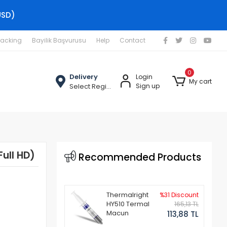
USD)
racking
Bayilik Başvurusu
Help
Contact
0
Delivery
Login
My cart
Select Region
Sign up
ull HD)
Recommended Products
Thermalright
%31 Discount
HY510 Termal
165,13 TL
Macun
113,88 TL