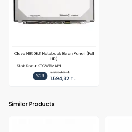
Clevo N850EJ1 Notebook Ekran Paneli (Full
HD)
Stok Kodu: KTGWBMAIYL
2.235,46 TL
%29
1.594,32 TL
Similar Products
Out of stock