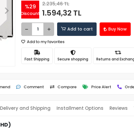
2.235,46 TL
%29
1.594,32 TL
Discount
Add to cart
Buy Now
Add to my favorites
Fast Shipping
Secure shopping
Returns and Exchan
mend
Comment
Compare
Price Alert
Orde
Delivery and Shipping
Installment Options
Reviews
 HD)