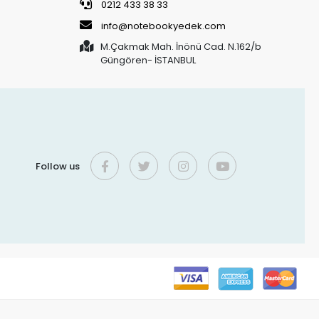
0212 433 38 33
info@notebookyedek.com
M.Çakmak Mah. İnönü Cad. N.162/b
Güngören- İSTANBUL
Follow us