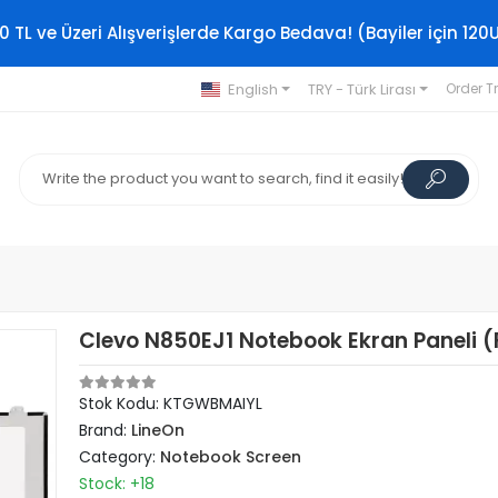
0 TL ve Üzeri Alışverişlerde Kargo Bedava! (Bayiler için 120
English
TRY - Türk Lirası
Order T
Clevo N850EJ1 Notebook Ekran Paneli (F
Stok Kodu: KTGWBMAIYL
Brand:
LineOn
Category:
Notebook Screen
Stock: +18