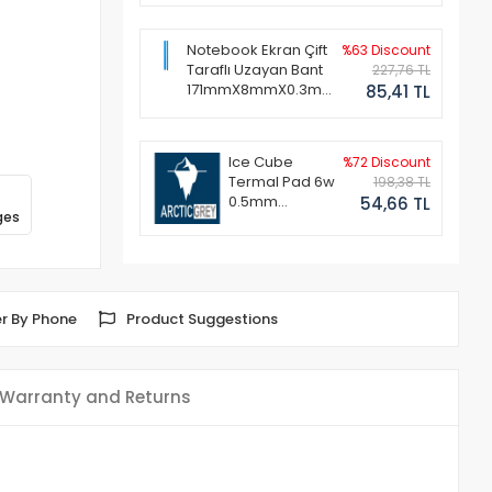
Notebook Ekran Çift
%63 Discount
Taraflı Uzayan Bant
227,76 TL
171mmX8mmX0.3mm
85,41 TL
(1 Set - 2 Adet)
Ice Cube
%72 Discount
Termal Pad 6w
198,38 TL
0.5mm
54,66 TL
ges
50x50mm
r By Phone
Product Suggestions
Warranty and Returns