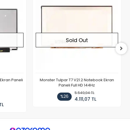
Sold Out
Ekran Paneli
Monster Tulpar T7 V21.2 Notebook Ekran
Paneli Full HD 144Hz
5.549,94 TL
%26
4.111,07 TL
TL