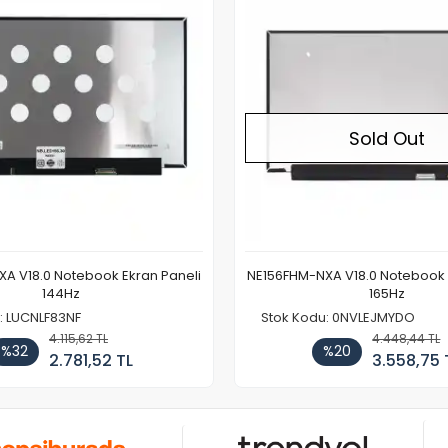
Sold Out
A V18.0 Notebook Ekran Paneli
NE156FHM-NXA V18.0 Notebook 
144Hz
165Hz
: LUCNLF83NF
Stok Kodu: 0NVLEJMYDO
4.115,62 TL
4.448,44 TL
%32
%20
2.781,52 TL
3.558,75 