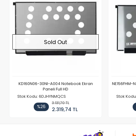
Sold Out
KD160N06-30NI-A004 Notebook Ekran
NE156FHM-NX
Paneli Full HD
Stok Kodu: 6DJHYNMQCS
Stok Kodu
3.131,70 TL
%26
2.319,74 TL