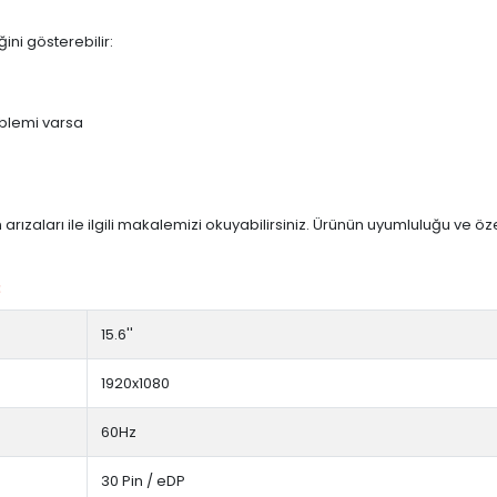
ini gösterebilir:
blemi varsa
arızaları ile ilgili makalemizi okuyabilirsiniz. Ürünün uyumluluğu ve ö
:
15.6''
1920x1080
60Hz
30 Pin / eDP