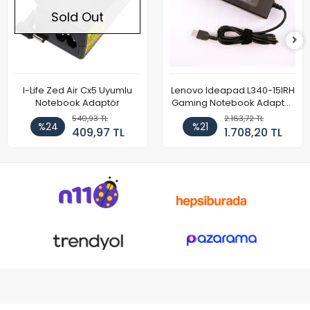
Sold Out
I-Life Zed Air Cx5 Uyumlu
Lenovo Ideapad L340-15IRH
Notebook Adaptör
Gaming Notebook Adaptör
Cihazı Şarj Aleti (150W)
540,93 TL
2.163,72 TL
%24
%21
409,97 TL
1.708,20 TL