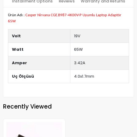
Installment Options
Reviews
Warranty and Returns
Ürün Adı :
Casper Nirvana CGE.B987-4K00V-P Uyumlu Laptop Adaptör
65W
Volt
19V
Watt
65W
Amper
3.42A
Uç Ölçüsü
4.0x1.7mm
Recently Viewed