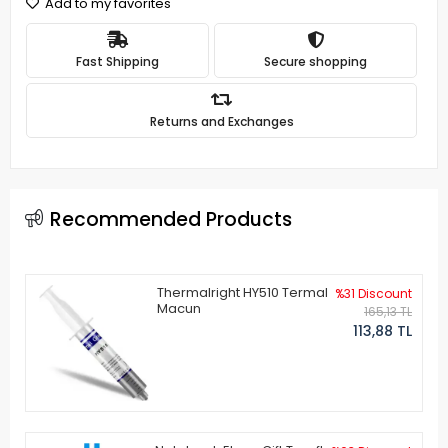
Add to my favorites
Fast Shipping
Secure shopping
Returns and Exchanges
Recommended Products
Thermalright HY510 Termal
%31 Discount
Macun
165,13 TL
113,88 TL