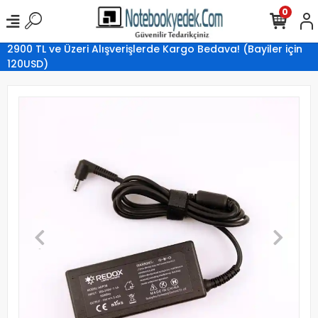
0
2900 TL ve Üzeri Alışverişlerde Kargo Bedava! (Bayiler için
120USD)