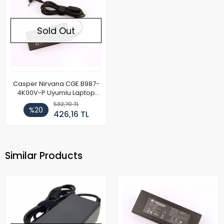
Sold Out
Casper Nirvana CGE.B987-
4K00V-P Uyumlu Laptop
Adaptör 65W
532,70 TL
%20
426,16 TL
Similar Products