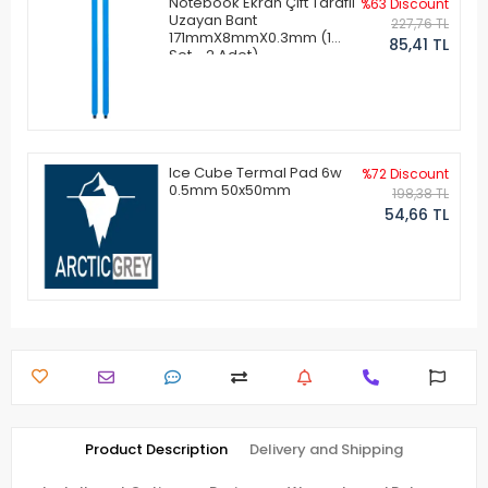
Notebook Ekran Çift Taraflı
%63 Discount
Uzayan Bant
227,76 TL
171mmX8mmX0.3mm (1
85,41 TL
Set - 2 Adet)
Ice Cube Termal Pad 6w
%72 Discount
0.5mm 50x50mm
198,38 TL
54,66 TL
Product Description
Delivery and Shipping