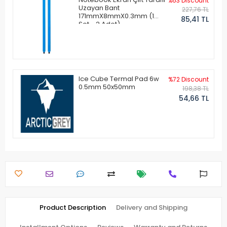
%63 Discount
Uzayan Bant
227,76 TL
171mmX8mmX0.3mm (1
85,41 TL
Set - 2 Adet)
Ice Cube Termal Pad 6w
%72 Discount
0.5mm 50x50mm
198,38 TL
54,66 TL
Product Description
Delivery and Shipping