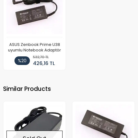
ASUS Zenbook Prime U38
uyumlu Notebook Adaptör
532,70 TL
%20
426,16 TL
Similar Products