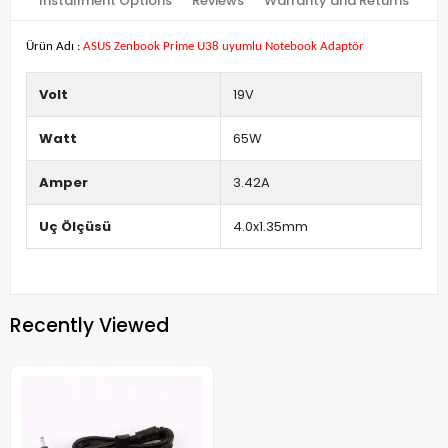
Installment Options
Reviews
Warranty and Returns
Ürün Adı :
ASUS Zenbook Prime U38 uyumlu Notebook Adaptör
Volt
19V
Watt
65W
Amper
3.42A
Uç Ölçüsü
4.0x1.35mm
Recently Viewed