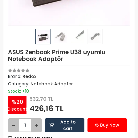
ASUS Zenbook Prime U38 uyumlu
Notebook Adaptör
Brand:
Redox
Category:
Notebook Adapter
Stock: +18
532,70 TL
%20
426,16 TL
Discount
Add to
Buy Now
cart