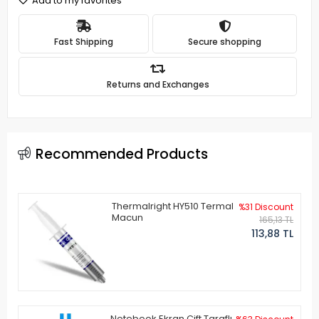
Add to my favorites
Fast Shipping
Secure shopping
Returns and Exchanges
Recommended Products
Thermalright HY510 Termal
%31 Discount
Macun
165,13 TL
113,88 TL
Notebook Ekran Çift Taraflı