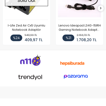
Sold Out
I-Life Zed Air Cx5 Uyumlu
Lenovo Ideapad L340-15IRH
Notebook Adaptör
Gaming Notebook Adaptör
Cihazı Şarj Aleti (150W)
540,93 TL
2.163,72 TL
%24
%21
409,97 TL
1.708,20 TL