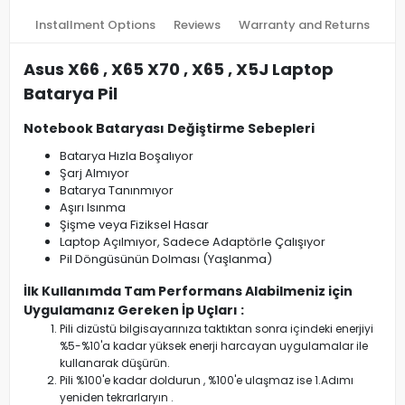
Installment Options
Reviews
Warranty and Returns
Asus X66 , X65 X70 , X65 , X5J Laptop
Batarya Pil
Notebook Bataryası Değiştirme Sebepleri
Batarya Hızla Boşalıyor
Şarj Almıyor
Batarya Tanınmıyor
Aşırı Isınma
Şişme veya Fiziksel Hasar
Laptop Açılmıyor, Sadece Adaptörle Çalışıyor
Pil Döngüsünün Dolması (Yaşlanma)
İlk Kullanımda Tam Performans Alabilmeniz için
Uygulamanız Gereken İp Uçları :
Pili dizüstü bilgisayarınıza taktıktan sonra içindeki enerjiyi
%5-%10'a kadar yüksek enerji harcayan uygulamalar ile
kullanarak düşürün.
Pili %100'e kadar doldurun , %100'e ulaşmaz ise 1.Adımı
yeniden tekrarlaryın .