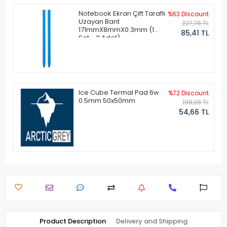
Notebook Ekran Çift Taraflı
%63 Discount
Uzayan Bant
227,76 TL
171mmX8mmX0.3mm (1
85,41 TL
Set - 2 Adet)
Ice Cube Termal Pad 6w
%72 Discount
0.5mm 50x50mm
198,38 TL
54,66 TL
Product Description
Delivery and Shipping