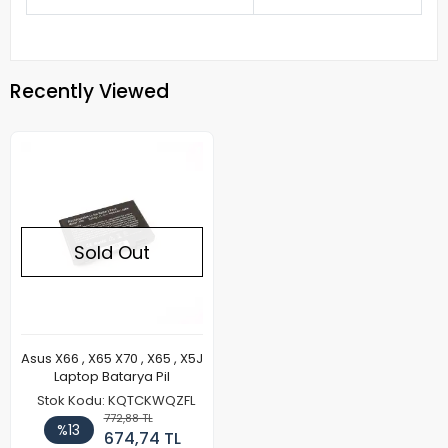
Recently Viewed
Sold Out
Asus X66 , X65 X70 , X65 , X5J
Laptop Batarya Pil
Stok Kodu: KQTCKWQZFL
772,88 TL
%13
674,74 TL