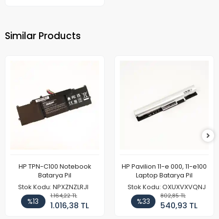
Similar Products
HP TPN-C100 Notebook
HP Pavilion 11-e 000, 11-e100
Batarya Pil
Laptop Batarya Pil
Stok Kodu: NPXZNZLRJI
Stok Kodu: OXUXVXVQNJ
1.164,22 TL
802,85 TL
%13
%33
1.016,38 TL
540,93 TL