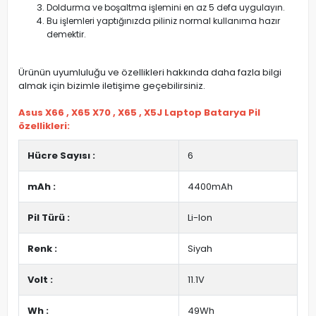
Doldurma ve boşaltma işlemini en az 5 defa uygulayın.
Bu işlemleri yaptığınızda piliniz normal kullanıma hazır
demektir.
Ürünün uyumluluğu ve özellikleri hakkında daha fazla bilgi
almak için bizimle iletişime geçebilirsiniz.
Asus X66 , X65 X70 , X65 , X5J Laptop Batarya Pil
özellikleri:
Hücre Sayısı :
6
mAh :
4400mAh
Pil Türü :
Li-Ion
Renk :
Siyah
Volt :
11.1V
Wh :
49Wh