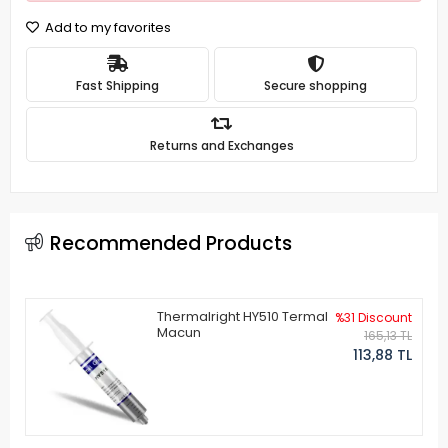
Add to my favorites
Fast Shipping
Secure shopping
Returns and Exchanges
Recommended Products
Thermalright HY510 Termal
%31 Discount
Macun
165,13 TL
113,88 TL