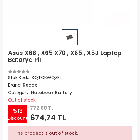
Asus X66 , X65 X70 , X65 , X5J Laptop
Batarya Pil
Stok Kodu: KQTCKWQZFL
Brand:
Redox
Category:
Notebook Battery
Out of stock
772,88 TL
%13
674,74 TL
Discount
The product is out of stock.