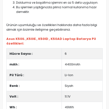
Doldurma ve boşaltma işlemini en az 5 defa uygulayın.
Bu işlemleri yaptığınızda piliniz normal kullanıma hazır
demektir.
Ürünün uyumluluğu ve özellikleri hakkında daha fazla bilgi
almak için bizimle iletişime geçebilirsiniz.
Asus K50IL ,K50IE , K50ID , K50AD Laptop Batarya Pil
özellikleri:
Hücre Sayısı :
6
mAh :
4400mAh
Pil Türü :
Li-Ion
Renk :
Siyah
Volt :
11.1V
Wh :
49Wh