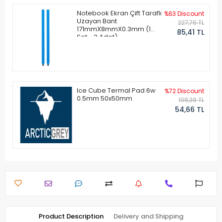
Notebook Ekran Çift Taraflı
%63 Discount
Uzayan Bant
227,76 TL
171mmX8mmX0.3mm (1
85,41 TL
Set - 2 Adet)
Ice Cube Termal Pad 6w
%72 Discount
0.5mm 50x50mm
198,38 TL
54,66 TL
Product Description
Delivery and Shipping