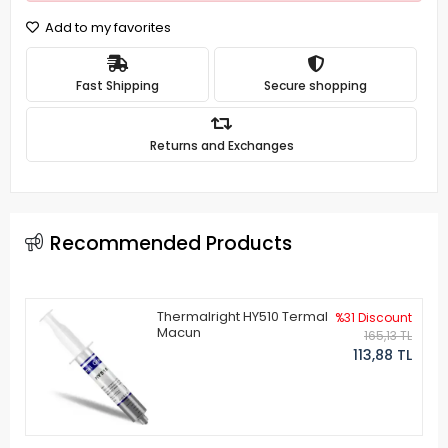
Add to my favorites
Fast Shipping
Secure shopping
Returns and Exchanges
Recommended Products
Thermalright HY510 Termal
%31 Discount
Macun
165,13 TL
113,88 TL