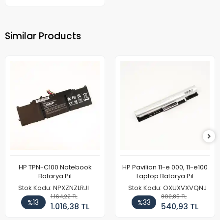
Similar Products
HP TPN-C100 Notebook
HP Pavilion 11-e 000, 11-e100
Batarya Pil
Laptop Batarya Pil
Stok Kodu: NPXZNZLRJI
Stok Kodu: OXUXVXVQNJ
1.164,22 TL
802,85 TL
%13
%33
1.016,38 TL
540,93 TL