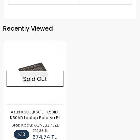
Recently Viewed
Sold Out
Asus K50IL ,K50IE , K50ID ,
K50AD Laptop Batarya Pil
Stok Kodu: KQNEBZPJZE
772,88 TL
%13
674,74 TL