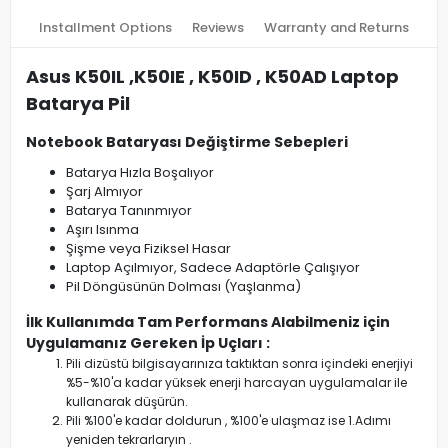
Installment Options
Reviews
Warranty and Returns
Asus K50IL ,K50IE , K50ID , K50AD Laptop
Batarya Pil
Notebook Bataryası Değiştirme Sebepleri
Batarya Hızla Boşalıyor
Şarj Almıyor
Batarya Tanınmıyor
Aşırı Isınma
Şişme veya Fiziksel Hasar
Laptop Açılmıyor, Sadece Adaptörle Çalışıyor
Pil Döngüsünün Dolması (Yaşlanma)
İlk Kullanımda Tam Performans Alabilmeniz için
Uygulamanız Gereken İp Uçları :
Pili dizüstü bilgisayarınıza taktıktan sonra içindeki enerjiyi
%5-%10'a kadar yüksek enerji harcayan uygulamalar ile
kullanarak düşürün.
Pili %100'e kadar doldurun , %100'e ulaşmaz ise 1.Adımı
yeniden tekrarlaryın .