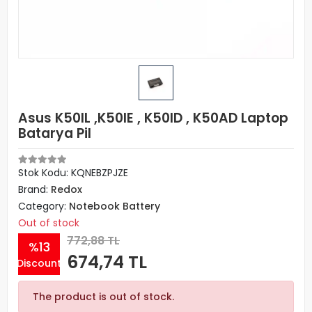
Asus K50IL ,K50IE , K50ID , K50AD Laptop
Batarya Pil
Stok Kodu: KQNEBZPJZE
Brand:
Redox
Category:
Notebook Battery
Out of stock
772,88 TL
%13
674,74 TL
Discount
The product is out of stock.