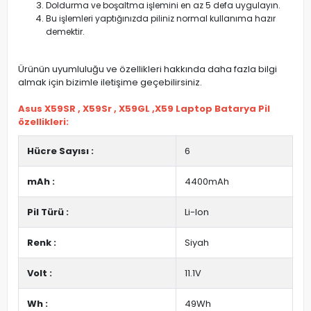
Doldurma ve boşaltma işlemini en az 5 defa uygulayın.
Bu işlemleri yaptığınızda piliniz normal kullanıma hazır
demektir.
Ürünün uyumluluğu ve özellikleri hakkında daha fazla bilgi
almak için bizimle iletişime geçebilirsiniz.
Asus X59SR , X59Sr , X59GL ,X59 Laptop Batarya Pil
özellikleri:
Hücre Sayısı :
6
mAh :
4400mAh
Pil Türü :
Li-Ion
Renk :
Siyah
Volt :
11.1V
Wh :
49Wh