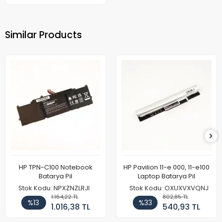
Similar Products
HP TPN-C100 Notebook
HP Pavilion 11-e 000, 11-e100
Batarya Pil
Laptop Batarya Pil
Stok Kodu: NPXZNZLRJI
Stok Kodu: OXUXVXVQNJ
1.164,22 TL
802,85 TL
%13
%33
1.016,38 TL
540,93 TL