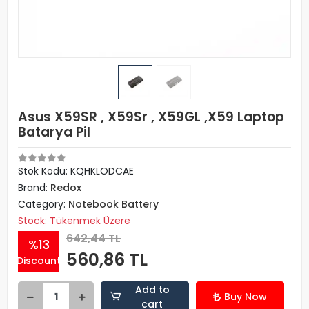
Asus X59SR , X59Sr , X59GL ,X59 Laptop
Batarya Pil
Stok Kodu: KQHKLODCAE
Brand:
Redox
Category:
Notebook Battery
Stock: Tükenmek Üzere
642,44 TL
%13
560,86 TL
Discount
Add to
Buy Now
cart