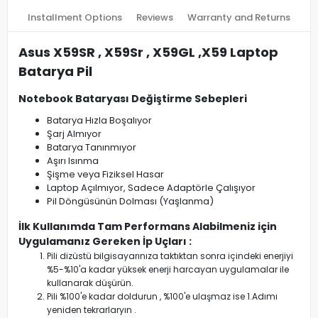
Installment Options
Reviews
Warranty and Returns
Asus X59SR , X59Sr , X59GL ,X59 Laptop
Batarya Pil
Notebook Bataryası Değiştirme Sebepleri
Batarya Hızla Boşalıyor
Şarj Almıyor
Batarya Tanınmıyor
Aşırı Isınma
Şişme veya Fiziksel Hasar
Laptop Açılmıyor, Sadece Adaptörle Çalışıyor
Pil Döngüsünün Dolması (Yaşlanma)
İlk Kullanımda Tam Performans Alabilmeniz için
Uygulamanız Gereken İp Uçları :
Pili dizüstü bilgisayarınıza taktıktan sonra içindeki enerjiyi
%5-%10'a kadar yüksek enerji harcayan uygulamalar ile
kullanarak düşürün.
Pili %100'e kadar doldurun , %100'e ulaşmaz ise 1.Adımı
yeniden tekrarlaryın .