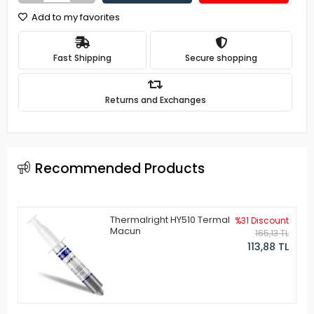
Add to my favorites
Fast Shipping
Secure shopping
Returns and Exchanges
Recommended Products
Thermalright HY510 Termal
%31 Discount
Macun
165,13 TL
113,88 TL