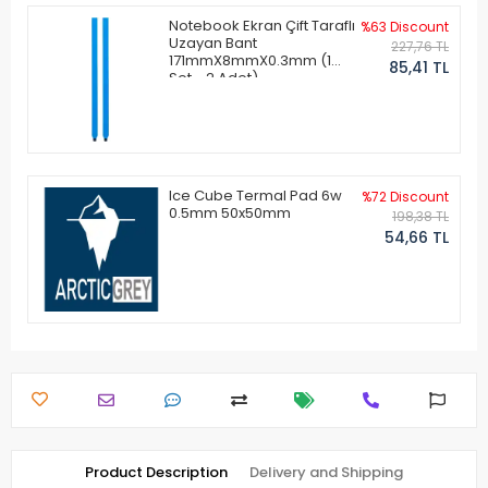
Notebook Ekran Çift Taraflı
%63 Discount
Uzayan Bant
227,76 TL
171mmX8mmX0.3mm (1
85,41 TL
Set - 2 Adet)
Ice Cube Termal Pad 6w
%72 Discount
0.5mm 50x50mm
198,38 TL
54,66 TL
Product Description
Delivery and Shipping