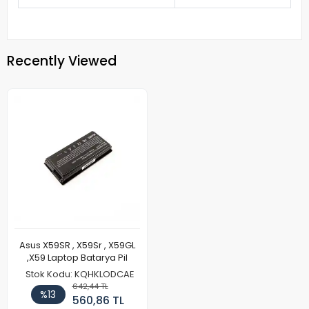
Recently Viewed
Asus X59SR , X59Sr , X59GL
,X59 Laptop Batarya Pil
Stok Kodu: KQHKLODCAE
642,44 TL
%13
560,86 TL