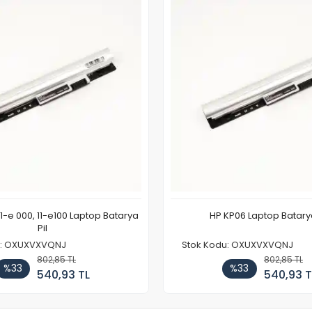
11-e 000, 11-e100 Laptop Batarya
HP KP06 Laptop Batarya
Pil
u: OXUXVXVQNJ
Stok Kodu: OXUXVXVQNJ
802,85 TL
802,85 TL
%33
%33
540,93 TL
540,93 T