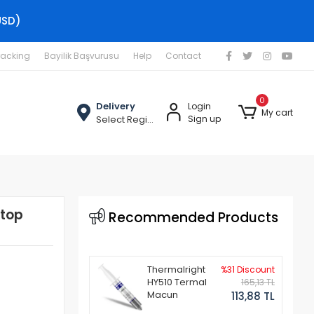
USD)
racking
Bayilik Başvurusu
Help
Contact
0
Delivery
Login
My cart
Select Region
Sign up
ptop
Recommended Products
Thermalright
%31 Discount
HY510 Termal
165,13 TL
Macun
113,88 TL