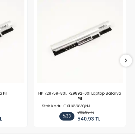
 Pil
HP 729759-831, 729892-001 Laptop Batarya
Pil
Stok Kodu: OXUXVXVQNJ
802,85 TL
%33
L
540,93 TL