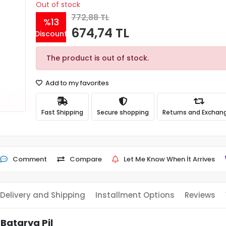
Out of stock
772,88 TL
%13
674,74 TL
Discount
The product is out of stock.
Add to my favorites
Fast Shipping
Secure shopping
Returns and Exchan
Comment
Compare
Let Me Know When İt Arrives
Delivery and Shipping
Installment Options
Reviews
Batarya Pil