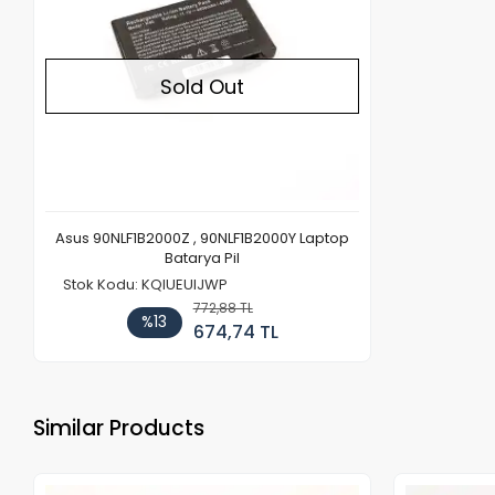
Sold Out
Asus 90NLF1B2000Z , 90NLF1B2000Y Laptop
Batarya Pil
Stok Kodu: KQIUEUIJWP
772,88 TL
%13
674,74 TL
Similar Products