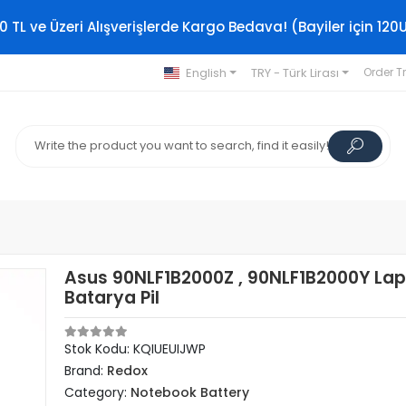
0 TL ve Üzeri Alışverişlerde Kargo Bedava! (Bayiler için 120
English
TRY - Türk Lirası
Order T
Asus 90NLF1B2000Z , 90NLF1B2000Y La
Batarya Pil
Stok Kodu: KQIUEUIJWP
Brand:
Redox
Category:
Notebook Battery