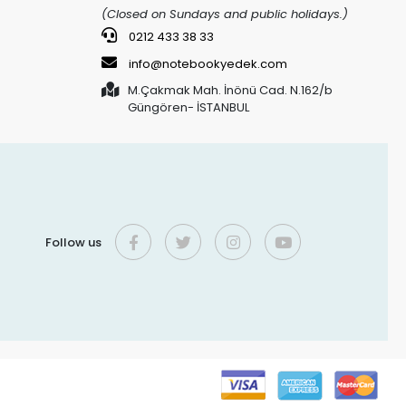
(Closed on Sundays and public holidays.)
0212 433 38 33
info@notebookyedek.com
M.Çakmak Mah. İnönü Cad. N.162/b
Güngören- İSTANBUL
Follow us