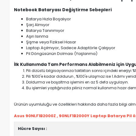
Notebook Bataryası Değiştirme Sebepleri
Batarya Hızla Boşalıyor
Şarj Almıyor
Batarya Tanınmıyor
Aşırı Isınma
Şişme veya Fiziksel Hasar
Laptop Açılmıyor, Sadece Adaptörle Çalışıyor
Pil Döngüsünün Dolması (Yaşlanma)
İlk Kullanımda Tam Performans Alabilmeniz için Uygu
Pili dizüstü bilgisayarınıza taktıktan sonra içindeki enerji
Pili %100'e kadar doldurun , %100'e ulaşmaz ise 1.Adımı yenide
Doldurma ve boşaltma işlemini en az 5 defa uygulayın.
Bu işlemleri yaptığınızda piliniz normal kullanıma hazır deme
Ürünün uyumluluğu ve özellikleri hakkında daha fazla bilgi almak
Asus 90NLF1B2000Z , 90NLF1B2000Y Laptop Batarya Pil öze
Hücre Sayısı :