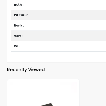
mAh :
Pil Türü :
Renk :
Volt :
Wh :
Recently Viewed
Out of stock