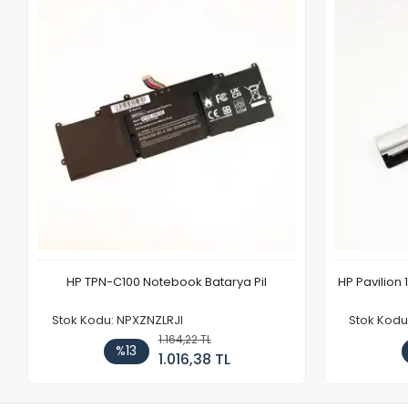
HP TPN-C100 Notebook Batarya Pil
HP Pavilion 
Stok Kodu: NPXZNZLRJI
Stok Kod
1.164,22 TL
%13
1.016,38 TL