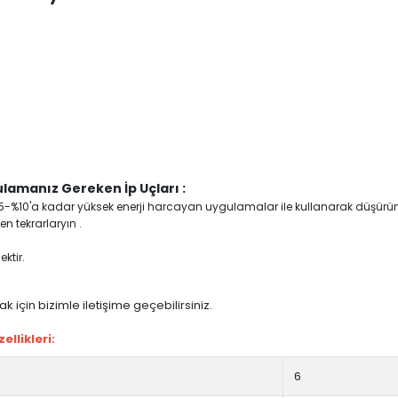
lamanız Gereken İp Uçları :
yi %5-%10'a kadar yüksek enerji harcayan uygulamalar ile kullanarak düşürü
n tekrarlaryın .
ktir.
 için bizimle iletişime geçebilirsiniz.
llikleri:
6