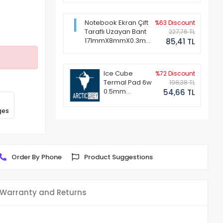
Notebook Ekran Çift
%63 Discount
Taraflı Uzayan Bant
227,76 TL
171mmX8mmX0.3mm
85,41 TL
(1 Set - 2 Adet)
Ice Cube
%72 Discount
Termal Pad 6w
198,38 TL
0.5mm
54,66 TL
50x50mm
ges
Order By Phone
Product Suggestions
Warranty and Returns