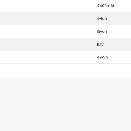
4400mAh
Li-Ion
Siyah
11.1V
49Wh