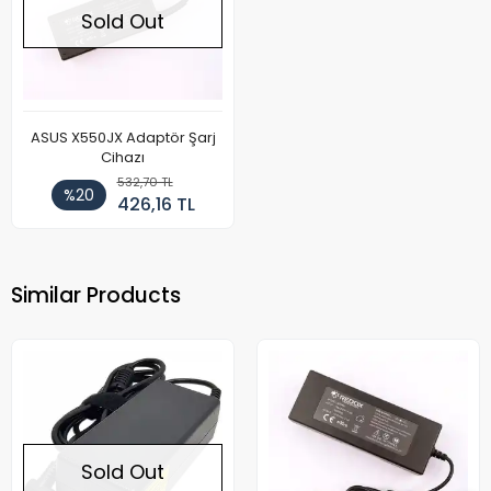
Sold Out
ASUS X550JX Adaptör Şarj
Cihazı
532,70 TL
%20
426,16 TL
Similar Products
Sold Out