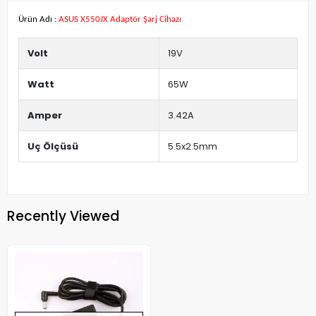
Ürün Adı :
ASUS X550JX Adaptör Şarj Cihazı
Volt
19V
Watt
65W
Amper
3.42A
Uç Ölçüsü
5.5x2.5mm
Recently Viewed