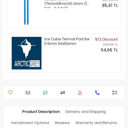
171mmX8mmX0.3mm (1
85,41 TL
Set - 2 Adet)
Ice Cube Termal Pad 6w
%72 Discount
0.5mm 50x50mm
198,38 TL
54,66 TL
Product Description
Delivery and Shipping
Installment Options
Reviews
Warranty and Returns