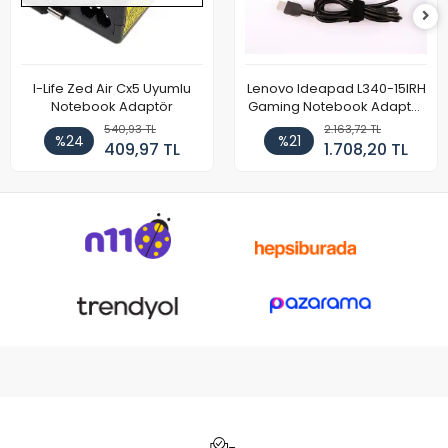
I-Life Zed Air Cx5 Uyumlu
Lenovo Ideapad L340-15IRH
Notebook Adaptör
Gaming Notebook Adaptör
Cihazı Şarj Aleti (150W)
540,93 TL
2.163,72 TL
%24
%21
409,97 TL
1.708,20 TL