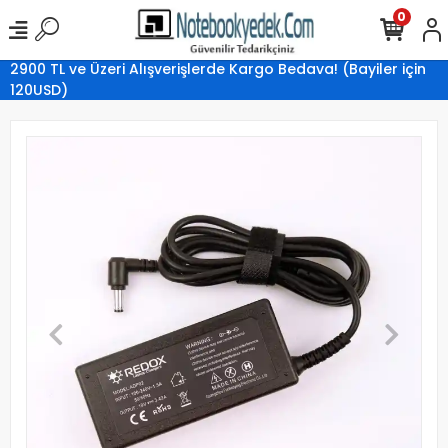
0
2900 TL ve Üzeri Alışverişlerde Kargo Bedava! (Bayiler için
120USD)