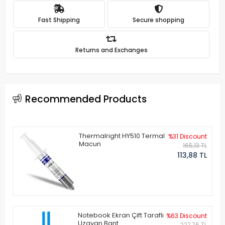
Fast Shipping
Secure shopping
Returns and Exchanges
Recommended Products
Thermalright HY510 Termal
%31 Discount
Macun
165,13 TL
113,88 TL
Notebook Ekran Çift Taraflı
%63 Discount
Uzayan Bant
227,76 TL