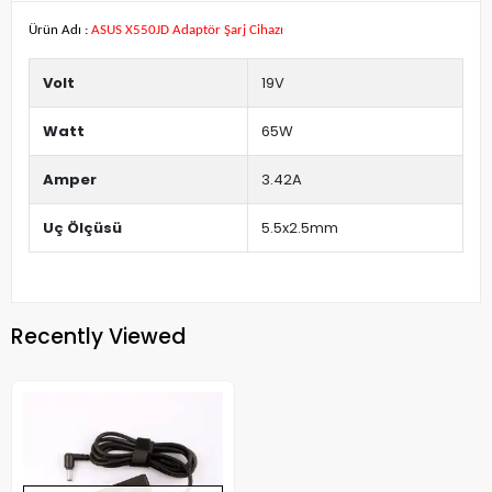
Ürün Adı :
ASUS X550JD Adaptör Şarj Cihazı
Volt
19V
Watt
65W
Amper
3.42A
Uç Ölçüsü
5.5x2.5mm
Recently Viewed