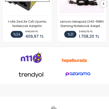
I-Life Zed Air Cx5 Uyumlu
Lenovo Ideapad L340-15IRH
Notebook Adaptör
Gaming Notebook Adaptör
Cihazı Şarj Aleti (150W)
540,93 TL
2.163,72 TL
%24
%21
409,97 TL
1.708,20 TL