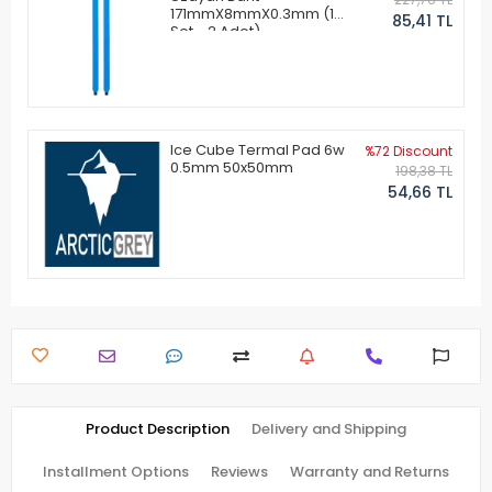
171mmX8mmX0.3mm (1
85,41 TL
Set - 2 Adet)
Ice Cube Termal Pad 6w
%72 Discount
0.5mm 50x50mm
198,38 TL
54,66 TL
Product Description
Delivery and Shipping
Installment Options
Reviews
Warranty and Returns