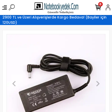
0
2900 TL ve Üzeri Alışverişlerde Kargo Bedava! (Bayiler için
120USD)