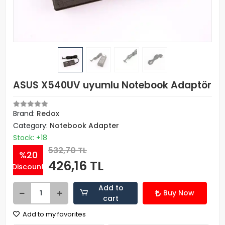
ASUS X540UV uyumlu Notebook Adaptör
Brand:
Redox
Category:
Notebook Adapter
Stock: +18
532,70 TL
%20
426,16 TL
Discount
Add to
Buy Now
cart
Add to my favorites