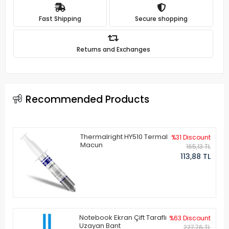
Fast Shipping
Secure shopping
Returns and Exchanges
Recommended Products
Thermalright HY510 Termal
%31 Discount
Macun
165,13 TL
113,88 TL
Notebook Ekran Çift Taraflı
%63 Discount
Uzayan Bant
227,76 TL