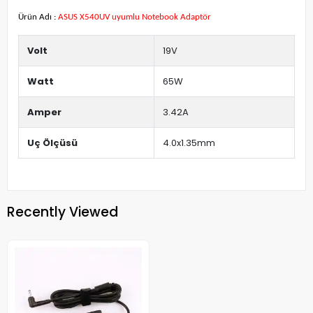
Ürün Adı :
ASUS X540UV uyumlu Notebook Adaptör
Volt
19V
Watt
65W
Amper
3.42A
Uç Ölçüsü
4.0x1.35mm
Recently Viewed