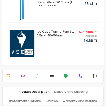
171mmX8mmX0.3mm (1
85,41 TL
Set - 2 Adet)
Ice Cube Termal Pad 6w
%72 Discount
0.5mm 50x50mm
198,38 TL
54,66 TL
Product Description
Delivery and Shipping
Installment Options
Reviews
Warranty and Returns