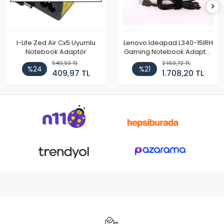
I-Life Zed Air Cx5 Uyumlu
Lenovo Ideapad L340-15IRH
Notebook Adaptör
Gaming Notebook Adaptör
Cihazı Şarj Aleti (150W)
540,93 TL
2.163,72 TL
%24
%21
409,97 TL
1.708,20 TL