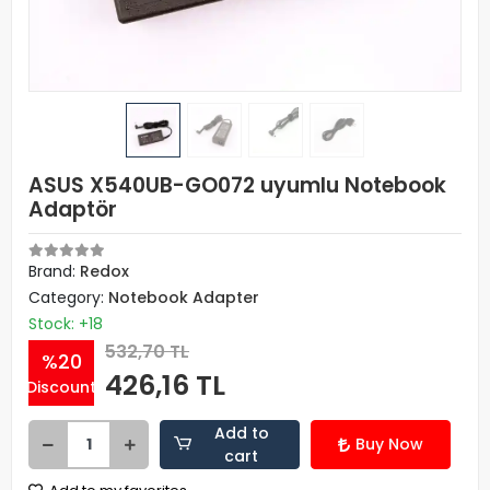
ASUS X540UB-GO072 uyumlu Notebook
Adaptör
Brand:
Redox
Category:
Notebook Adapter
Stock: +18
532,70 TL
%20
426,16 TL
Discount
Add to
Buy Now
cart