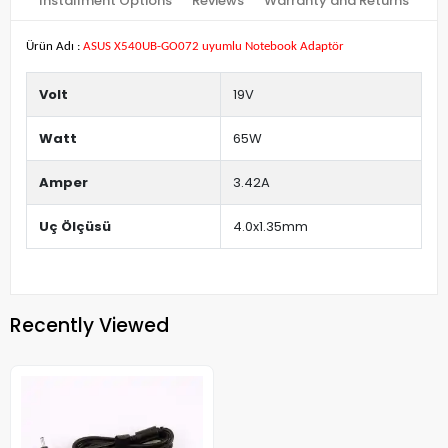
Installment Options
Reviews
Warranty and Returns
Ürün Adı :
ASUS X540UB-GO072 uyumlu Notebook Adaptör
Volt
19V
Watt
65W
Amper
3.42A
Uç Ölçüsü
4.0x1.35mm
Recently Viewed