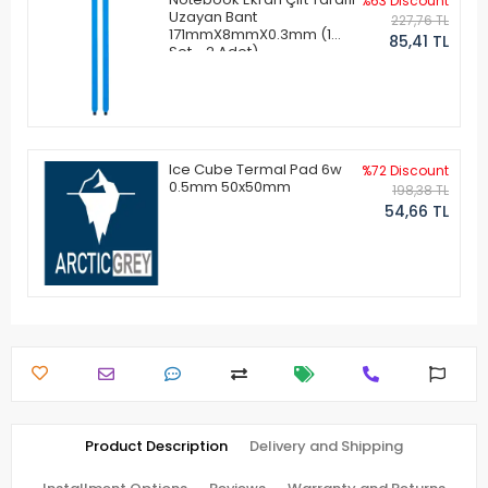
%63 Discount
Uzayan Bant
227,76 TL
171mmX8mmX0.3mm (1
85,41 TL
Set - 2 Adet)
Ice Cube Termal Pad 6w
%72 Discount
0.5mm 50x50mm
198,38 TL
54,66 TL
Product Description
Delivery and Shipping