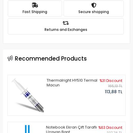
Fast Shipping
Secure shopping
Returns and Exchanges
Recommended Products
Thermalright HY510 Termal
%31 Discount
Macun
165,13 TL
113,88 TL
Notebook Ekran Çift Taraflı
%63 Discount
Uzayan Bant
227,76 TL