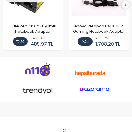
I-Life Zed Air Cx5 Uyumlu
Lenovo Ideapad L340-15IRH
Notebook Adaptör
Gaming Notebook Adaptör
Cihazı Şarj Aleti (150W)
540,93 TL
2.163,72 TL
%24
%21
409,97 TL
1.708,20 TL