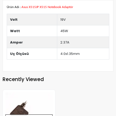
Ürün Adı :
Asus X515JP X515 Notebook Adaptör
Volt
19V
Watt
45W
Amper
2.37A
Uç Ölçüsü
4.0x1.35mm
Recently Viewed