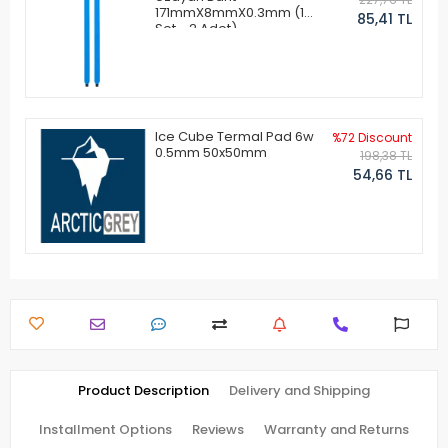
171mmX8mmX0.3mm (1
85,41 TL
Set - 2 Adet)
Ice Cube Termal Pad 6w
%72 Discount
0.5mm 50x50mm
198,38 TL
54,66 TL
Product Description
Delivery and Shipping
Installment Options
Reviews
Warranty and Returns