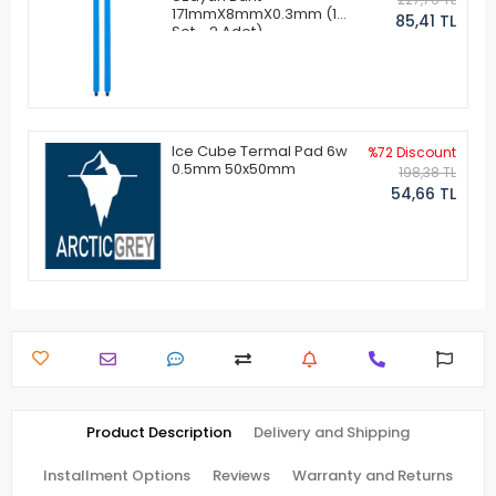
171mmX8mmX0.3mm (1
85,41 TL
Set - 2 Adet)
Ice Cube Termal Pad 6w
%72 Discount
0.5mm 50x50mm
198,38 TL
54,66 TL
Product Description
Delivery and Shipping
Installment Options
Reviews
Warranty and Returns