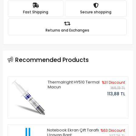
Fast Shipping
Secure shopping
Returns and Exchanges
Recommended Products
Thermalright HY510 Termal
%31 Discount
Macun
165,13 TL
113,88 TL
Notebook Ekran Çift Taraflı
%63 Discount
Uzayan Bant
227,76 TL