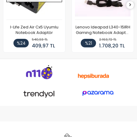
I-Life Zed Air Cx5 Uyumlu
Lenovo Ideapad L340-15IRH
Notebook Adaptör
Gaming Notebook Adaptör
Cihazı Şarj Aleti (150W)
540,93 TL
2.163,72 TL
%24
%21
409,97 TL
1.708,20 TL