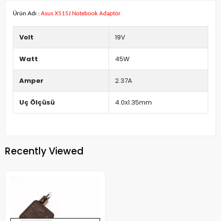
Ürün Adı :
Asus X515J Notebook Adaptör
Volt
19V
Watt
45W
Amper
2.37A
Uç Ölçüsü
4.0x1.35mm
Recently Viewed