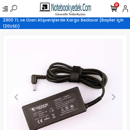
0
2900 TL ve Üzeri Alışverişlerde Kargo Bedava! (Bayiler için
120USD)