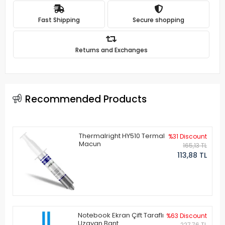
Fast Shipping
Secure shopping
Returns and Exchanges
Recommended Products
Thermalright HY510 Termal
%31 Discount
Macun
165,13 TL
113,88 TL
Notebook Ekran Çift Taraflı
%63 Discount
Uzayan Bant
227,76 TL