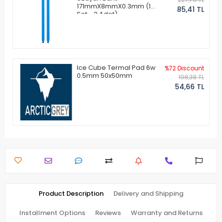
171mmX8mmX0.3mm (1
85,41 TL
Set - 2 Adet)
Ice Cube Termal Pad 6w
%72 Discount
0.5mm 50x50mm
198,38 TL
54,66 TL
Product Description
Delivery and Shipping
Installment Options
Reviews
Warranty and Returns