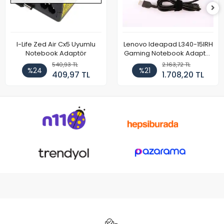
I-Life Zed Air Cx5 Uyumlu
Lenovo Ideapad L340-15IRH
Notebook Adaptör
Gaming Notebook Adaptör
Cihazı Şarj Aleti (150W)
540,93 TL
2.163,72 TL
%24
%21
409,97 TL
1.708,20 TL