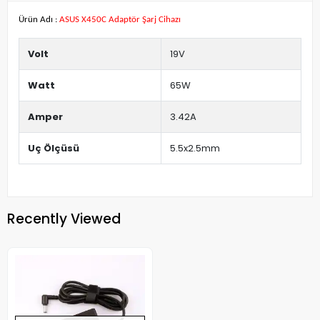
Ürün Adı :
ASUS X450C Adaptör Şarj Cihazı
Volt
19V
Watt
65W
Amper
3.42A
Uç Ölçüsü
5.5x2.5mm
Recently Viewed