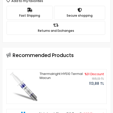
Add to my favorites
Fast Shipping
Secure shopping
Returns and Exchanges
Recommended Products
Thermalright HY510 Termal
%31 Discount
Macun
165,13 TL
113,88 TL