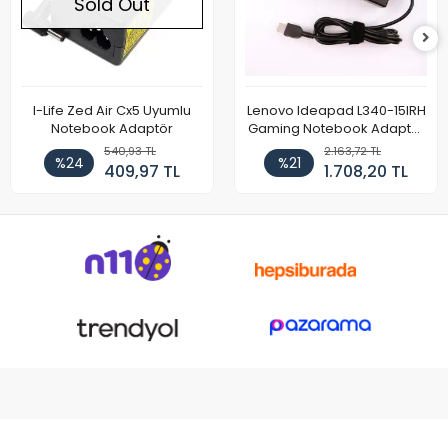
Sold Out
I-Life Zed Air Cx5 Uyumlu
Lenovo Ideapad L340-15IRH
Notebook Adaptör
Gaming Notebook Adaptör
Cihazı Şarj Aleti (150W)
540,93 TL
2.163,72 TL
%24
%21
409,97 TL
1.708,20 TL