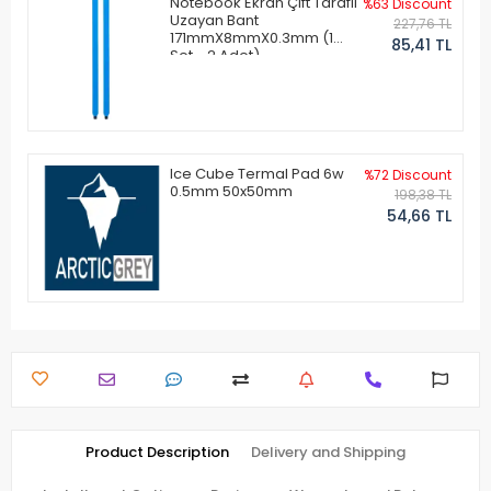
Notebook Ekran Çift Taraflı
%63 Discount
Uzayan Bant
227,76 TL
171mmX8mmX0.3mm (1
85,41 TL
Set - 2 Adet)
Ice Cube Termal Pad 6w
%72 Discount
0.5mm 50x50mm
198,38 TL
54,66 TL
Product Description
Delivery and Shipping