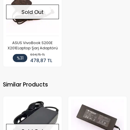
Sold Out
ASUS VivoBook S200E
X201ELaptop Şarj Adaptörü
694,75 TL
%31
478,87 TL
Similar Products