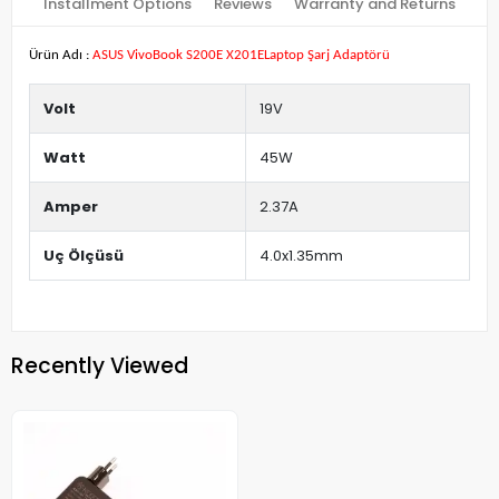
Installment Options
Reviews
Warranty and Returns
Ürün Adı :
ASUS VivoBook S200E X201ELaptop Şarj Adaptörü
Volt
19V
Watt
45W
Amper
2.37A
Uç Ölçüsü
4.0x1.35mm
Recently Viewed