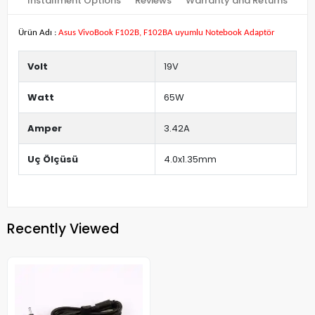
Installment Options
Reviews
Warranty and Returns
Ürün Adı :
Asus VivoBook F102B, F102BA uyumlu Notebook Adaptör
Volt
19V
Watt
65W
Amper
3.42A
Uç Ölçüsü
4.0x1.35mm
Recently Viewed