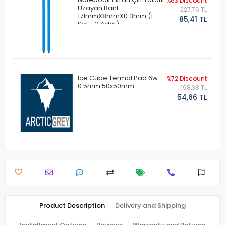
%63 Discount
Uzayan Bant
227,76 TL
171mmX8mmX0.3mm (1
85,41 TL
Set - 2 Adet)
Ice Cube Termal Pad 6w
%72 Discount
0.5mm 50x50mm
198,38 TL
54,66 TL
Product Description
Delivery and Shipping