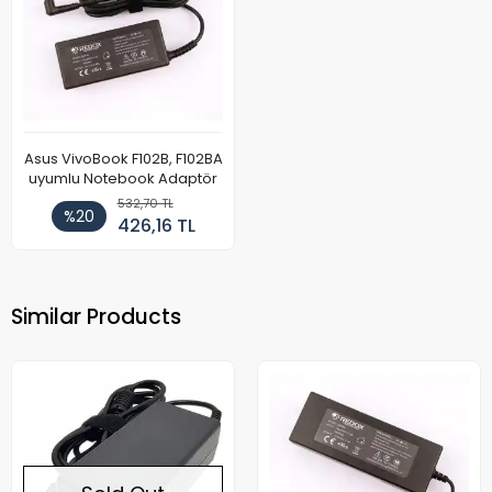
Asus VivoBook F102B, F102BA
uyumlu Notebook Adaptör
532,70 TL
%20
426,16 TL
Similar Products