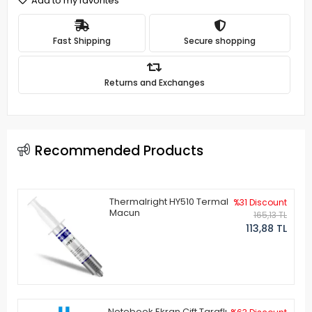
Add to my favorites
Fast Shipping
Secure shopping
Returns and Exchanges
Recommended Products
Thermalright HY510 Termal
%31 Discount
Macun
165,13 TL
113,88 TL
Notebook Ekran Çift Taraflı