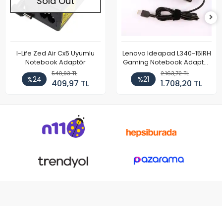
Sold Out
I-Life Zed Air Cx5 Uyumlu
Lenovo Ideapad L340-15IRH
Notebook Adaptör
Gaming Notebook Adaptör
Cihazı Şarj Aleti (150W)
540,93 TL
2.163,72 TL
%24
%21
409,97 TL
1.708,20 TL