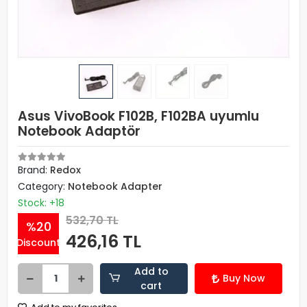
Asus VivoBook F102B, F102BA uyumlu
Notebook Adaptör
Brand:
Redox
Category:
Notebook Adapter
Stock: +18
532,70 TL
%20
426,16 TL
Discount
Add to
Buy Now
cart