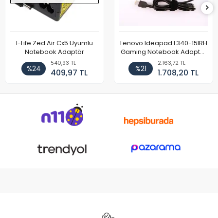
I-Life Zed Air Cx5 Uyumlu
Lenovo Ideapad L340-15IRH
Notebook Adaptör
Gaming Notebook Adaptör
Cihazı Şarj Aleti (150W)
540,93 TL
2.163,72 TL
%24
%21
409,97 TL
1.708,20 TL