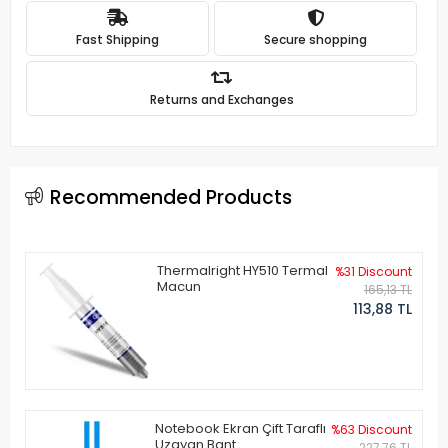
Fast Shipping
Secure shopping
Returns and Exchanges
Recommended Products
Thermalright HY510 Termal
%31 Discount
Macun
165,13 TL
113,88 TL
Notebook Ekran Çift Taraflı
%63 Discount
Uzayan Bant
227,76 TL