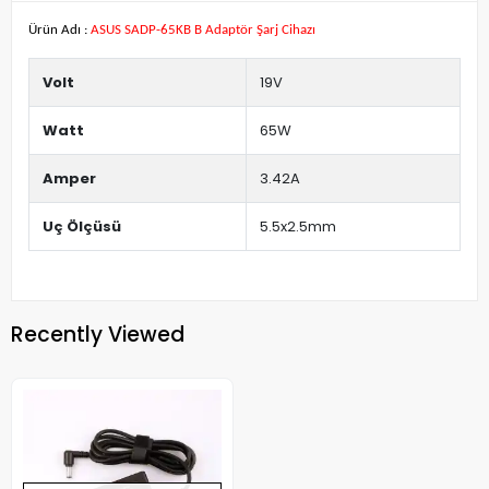
Ürün Adı :
ASUS SADP-65KB B Adaptör Şarj Cihazı
Volt
19V
Watt
65W
Amper
3.42A
Uç Ölçüsü
5.5x2.5mm
Recently Viewed