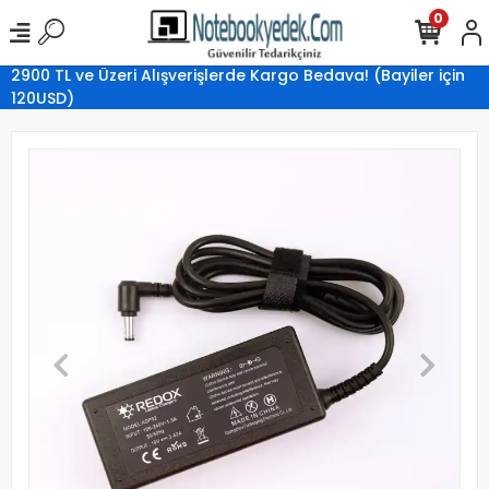
0
2900 TL ve Üzeri Alışverişlerde Kargo Bedava! (Bayiler için
120USD)