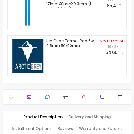
171mmX8mmX0.3mm (1
85,41 TL
Set - 2 Adet)
Ice Cube Termal Pad 6w
%72 Discount
0.5mm 50x50mm
198,38 TL
54,66 TL
Product Description
Delivery and Shipping
Installment Options
Reviews
Warranty and Returns