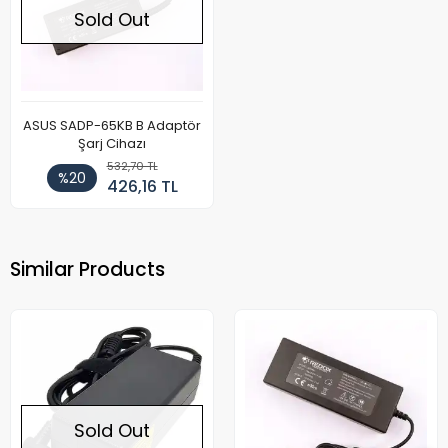
Sold Out
ASUS SADP-65KB B Adaptör
Şarj Cihazı
532,70 TL
%20
426,16 TL
Similar Products
Sold Out