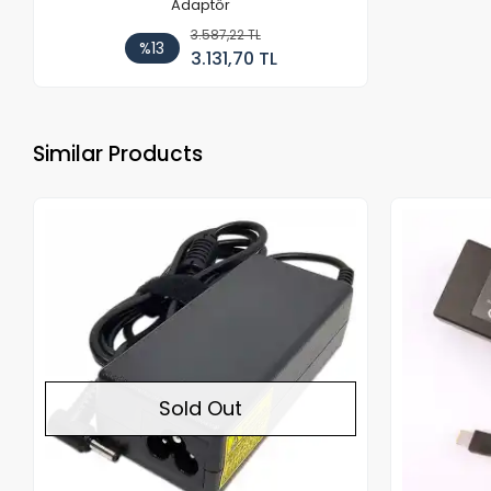
Adaptör
3.587,22 TL
%13
3.131,70 TL
Similar Products
Out of stock
Sold Out