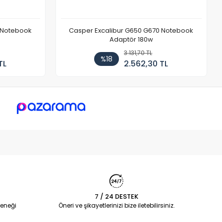
 Notebook
Casper Excalibur G650 G670 Notebook
Adaptör 180w
3.131,70 TL
%18
TL
2.562,30 TL
7 / 24 DESTEK
eneği
Öneri ve şikayetlerinizi bize iletebilirsiniz.