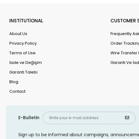
INSTİTUTİONAL
CUSTOMER S
About Us
Frequently As
Privacy Policy
Order Trackin
Terms of Use
Wire Transfer 
İade ve Değişim
Garanti Ve İad
Garanti Talebi
Blog
Contact
E-Bulletin
Sign up to be informed about campaigns, announcem