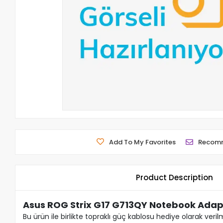
Add To My Favorites
Recom
Product Description
Asus ROG Strix G17 G713QY Notebook Adap
Bu ürün ile birlikte topraklı güç kablosu hediye olarak veril