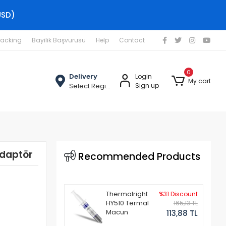
USD)
racking
Bayilik Başvurusu
Help
Contact
0
Delivery
Login
My cart
Select Region
Sign up
Adaptör
Recommended Products
Thermalright
%31 Discount
HY510 Termal
165,13 TL
Macun
113,88 TL