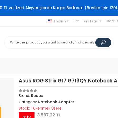
0 TL ve Üzeri Alışverişlerde Kargo Bedava! (Bayiler için 120
English
TRY - Türk Lirası
Order T
Asus ROG Strix G17 G713QY Notebook 
Brand:
Redox
Category:
Notebook Adapter
Stock: Tükenmek Üzere
3.587,22 TL
%13