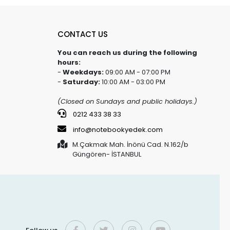
CONTACT US
You can reach us during the following
hours:
-
Weekdays:
09:00 AM - 07:00 PM
-
Saturday:
10:00 AM - 03:00 PM
(Closed on Sundays and public holidays.)
0212 433 38 33
info@notebookyedek.com
M.Çakmak Mah. İnönü Cad. N.162/b
Güngören- İSTANBUL