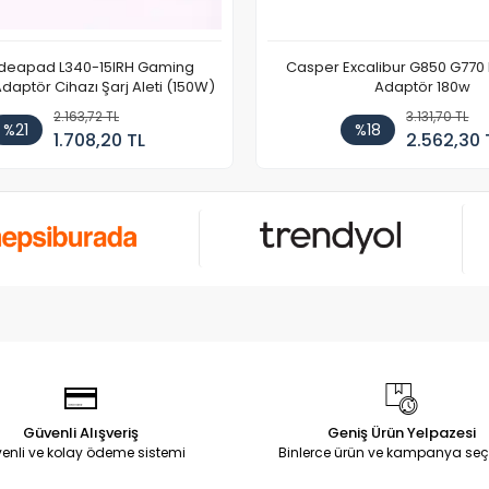
Ideapad L340-15IRH Gaming
Casper Excalibur G850 G770
aptör Cihazı Şarj Aleti (150W)
Adaptör 180w
2.163,72 TL
3.131,70 TL
%21
%18
1.708,20 TL
2.562,30 
Güvenli Alışveriş
Geniş Ürün Yelpazesi
enli ve kolay ödeme sistemi
Binlerce ürün ve kampanya seç