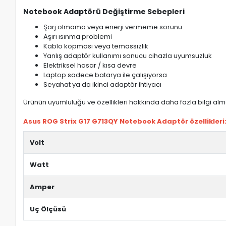
Notebook Adaptörü Değiştirme Sebepleri
Şarj olmama veya enerji vermeme sorunu
Aşırı ısınma problemi
Kablo kopması veya temassızlık
Yanlış adaptör kullanımı sonucu cihazla uyumsuzluk
Elektriksel hasar / kısa devre
Laptop sadece batarya ile çalışıyorsa
Seyahat ya da ikinci adaptör ihtiyacı
Ürünün uyumluluğu ve özellikleri hakkında daha fazla bilgi almak
Asus ROG Strix G17 G713QY Notebook Adaptör özellikleri
Volt
Watt
Amper
Uç Ölçüsü