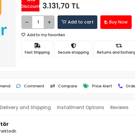
3.131,70 TL
Discount
Add to cart
Buy Now
Add to my favorites
Fast Shipping
Secure shopping
Returns and Exchan
mend
Comment
Compare
Price Alert
Orde
Delivery and Shipping
Installment Options
Reviews
tör
mektedir.