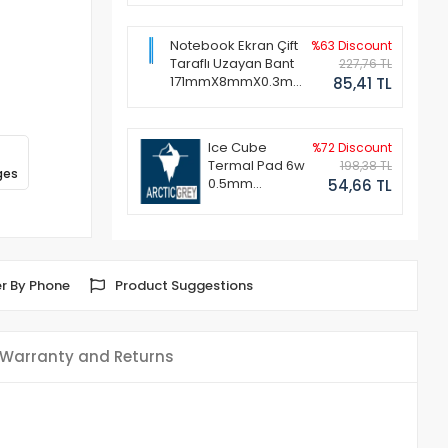
Notebook Ekran Çift
%63 Discount
Taraflı Uzayan Bant
227,76 TL
171mmX8mmX0.3mm
85,41 TL
(1 Set - 2 Adet)
Ice Cube
%72 Discount
Termal Pad 6w
198,38 TL
ges
0.5mm
54,66 TL
50x50mm
r By Phone
Product Suggestions
Warranty and Returns