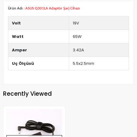
Ürün Adı :
ASUS Q301LA Adaptör Şarj Cihazı
Volt
19V
Watt
65W
Amper
3.42A
Uç Ölçüsü
5.5x2.5mm
Recently Viewed