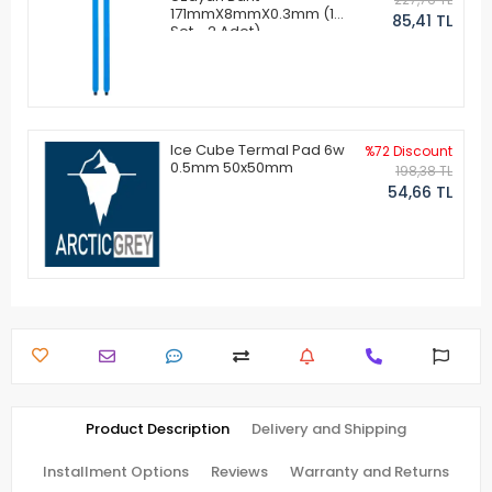
171mmX8mmX0.3mm (1
85,41 TL
Set - 2 Adet)
Ice Cube Termal Pad 6w
%72 Discount
0.5mm 50x50mm
198,38 TL
54,66 TL
Product Description
Delivery and Shipping
Installment Options
Reviews
Warranty and Returns