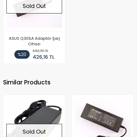
Sold Out
ASUS Q301LA Adaptör Şarj
Cihazı
532,70 TL
%20
426,16 TL
Similar Products
Sold Out