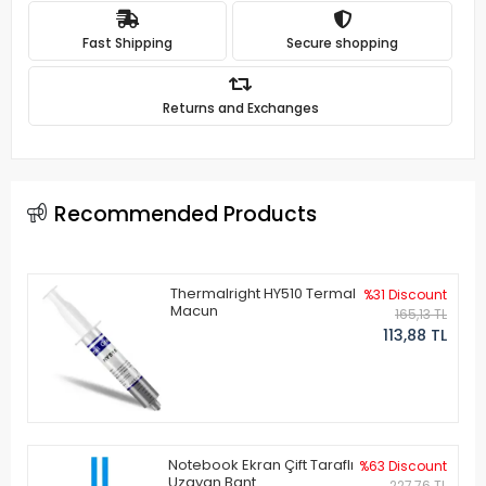
Fast Shipping
Secure shopping
Returns and Exchanges
Recommended Products
Thermalright HY510 Termal
%31 Discount
Macun
165,13 TL
113,88 TL
Notebook Ekran Çift Taraflı
%63 Discount
Uzayan Bant
227,76 TL