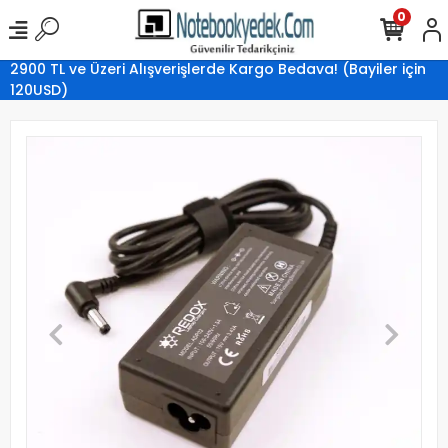
0
2900 TL ve Üzeri Alışverişlerde Kargo Bedava! (Bayiler için
120USD)