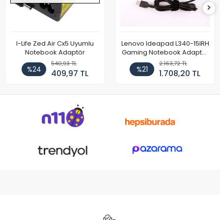
I-Life Zed Air Cx5 Uyumlu
Lenovo Ideapad L340-15IRH
Notebook Adaptör
Gaming Notebook Adaptör
Cihazı Şarj Aleti (150W)
540,93 TL
2.163,72 TL
%24
%21
409,97 TL
1.708,20 TL