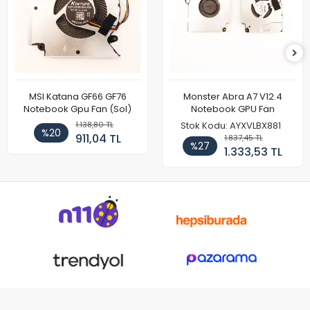
MSI Katana GF66 GF76
Monster Abra A7 V12.4
Notebook Gpu Fan (Sol)
Notebook GPU Fan
1.138,80 TL
Stok Kodu: AYXVLBX881
%20
911,04 TL
1.837,45 TL
%27
1.333,53 TL