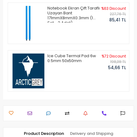
Notebook Ekran Çift Taraflı
%63 Discount
Uzayan Bant
227,76 TL
171mmX8mmX0.3mm (1
85,41 TL
Set - 2 Adet)
Ice Cube Termal Pad 6w
%72 Discount
0.5mm 50x50mm
198,38 TL
54,66 TL
Product Description
Delivery and Shipping