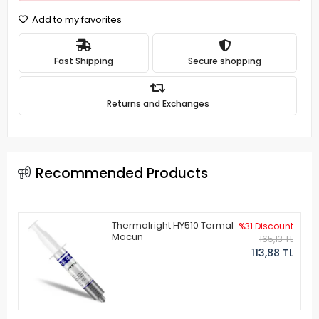
Add to my favorites
Fast Shipping
Secure shopping
Returns and Exchanges
Recommended Products
Thermalright HY510 Termal
%31 Discount
Macun
165,13 TL
113,88 TL