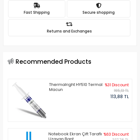
Fast Shipping
Secure shopping
Returns and Exchanges
Recommended Products
Thermalright HY510 Termal
%31 Discount
Macun
165,13 TL
113,88 TL
Notebook Ekran Çift Taraflı
%63 Discount
Uzayan Bant
227,76 TL