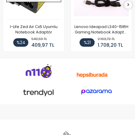
I-Life Zed Air Cx5 Uyumlu
Lenovo Ideapad L340-15IRH
Notebook Adaptör
Gaming Notebook Adaptör
Cihazı Şarj Aleti (150W)
540,93 TL
2.163,72 TL
%24
%21
409,97 TL
1.708,20 TL