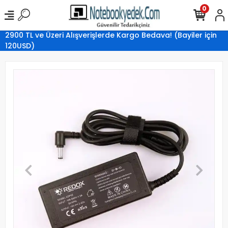
0
2900 TL ve Üzeri Alışverişlerde Kargo Bedava! (Bayiler için
120USD)