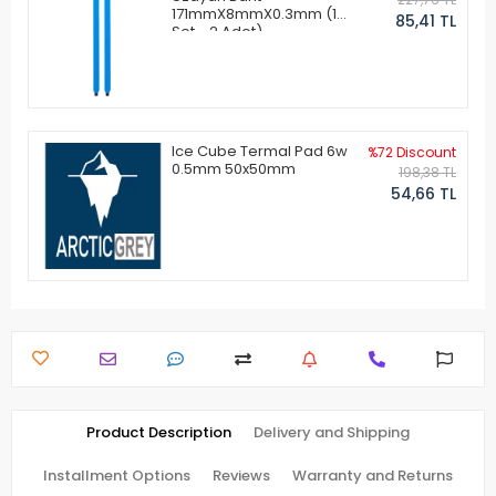
171mmX8mmX0.3mm (1
85,41 TL
Set - 2 Adet)
Ice Cube Termal Pad 6w
%72 Discount
0.5mm 50x50mm
198,38 TL
54,66 TL
Product Description
Delivery and Shipping
Installment Options
Reviews
Warranty and Returns