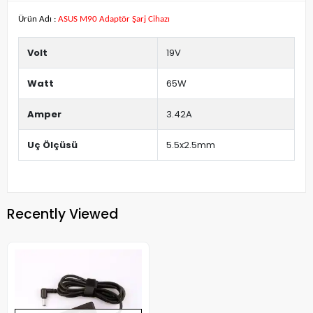
Ürün Adı :
ASUS M90 Adaptör Şarj Cihazı
Volt
19V
Watt
65W
Amper
3.42A
Uç Ölçüsü
5.5x2.5mm
Recently Viewed