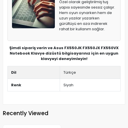
Özel olarak geliştirilmiş tuş
yapısı sayesinde sessiz çalışır.
Hem oyun oynarken hem de
uzun yazılar yazarken
gürültüyü en aza indirerek
rahat bir kullanım sağlar.
Şimdi sipariş verin ve Asus FX550JK FX550JX FX550VX
Notebook Klavye dizüstü bilgisayarınız için en uygun
klavyeyi deneyimleyin!
Dil
Türkçe
Renk
Siyah
Recently Viewed