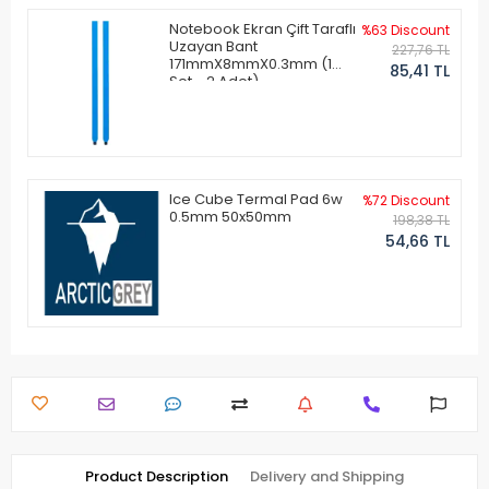
Notebook Ekran Çift Taraflı
%63 Discount
Uzayan Bant
227,76 TL
171mmX8mmX0.3mm (1
85,41 TL
Set - 2 Adet)
Ice Cube Termal Pad 6w
%72 Discount
0.5mm 50x50mm
198,38 TL
54,66 TL
Product Description
Delivery and Shipping