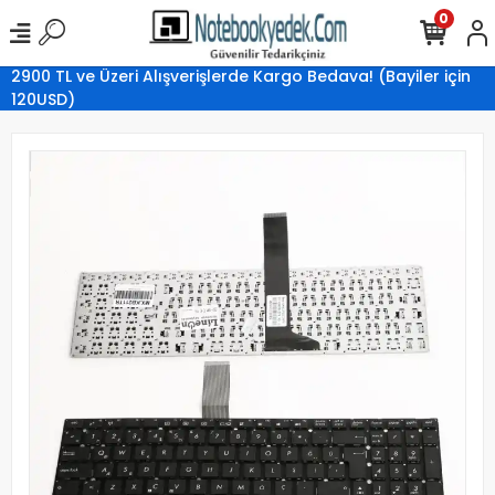
0
2900 TL ve Üzeri Alışverişlerde Kargo Bedava! (Bayiler için
120USD)