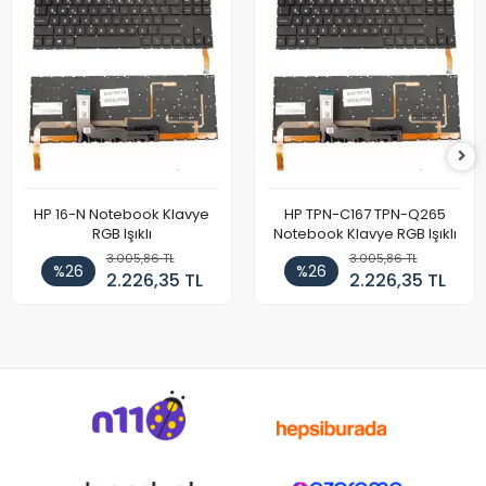
HP 16-N Notebook Klavye
HP TPN-C167 TPN-Q265
RGB Işıklı
Notebook Klavye RGB Işıklı
3.005,86 TL
3.005,86 TL
%26
%26
2.226,35 TL
2.226,35 TL