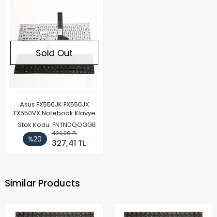
Sold Out
Asus FX550JK FX550JX
FX550VX Notebook Klavye
Stok Kodu: FNTNDQOGGB
409,26 TL
%20
327,41 TL
Similar Products