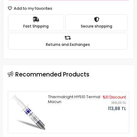
Add to my favorites
Fast Shipping
Secure shopping
Returns and Exchanges
Recommended Products
Thermalright HY510 Termal
%31 Discount
Macun
165,13 TL
113,88 TL