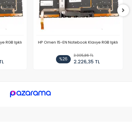
 RGB Işıklı
HP Omen 15-EN Notebook Klavye RGB Işıklı
3.005,86 TL
%26
TL
2.226,35 TL