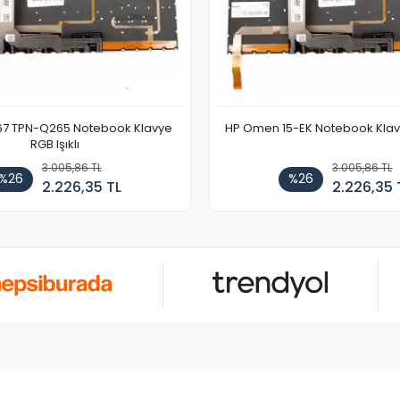
67 TPN-Q265 Notebook Klavye
HP Omen 15-EK Notebook Klavye
RGB Işıklı
3.005,86 TL
3.005,86 TL
%26
%26
2.226,35 TL
2.226,35 