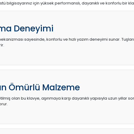
stü bilgisayarınız için yüksek performanslı, dayanıklı ve konforlu bir kl
ma Deneyimi
kanizması sayesinde, konforlu ve hızlı yazım deneyimi sunar. Tuşların d
ir.
zun Ömürlü Malzeme
ilmiş olan bu klavye, aşınmaya karşı dayanıklı yapısıyla uzun yıllar so
orur.