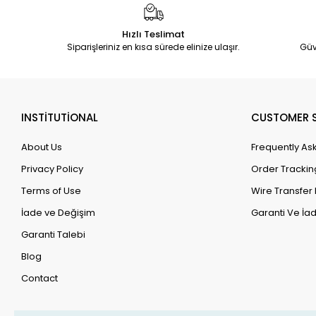
Hızlı Teslimat
Siparişleriniz en kısa sürede elinize ulaşır.
Güv
INSTİTUTİONAL
CUSTOMER S
About Us
Frequently As
Privacy Policy
Order Trackin
Terms of Use
Wire Transfer 
İade ve Değişim
Garanti Ve İad
Garanti Talebi
Blog
Contact