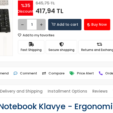
645,75 TL
%35
417,94 TL
Discount
Add to cart
Buy Now
Add to my favorites
Fast Shipping
Secure shopping
Returns and Exchan
mend
Comment
Compare
Price Alert
Orde
Delivery and Shipping
Installment Options
Reviews
otebook Klavye - Ergonomik