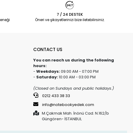
7 / 24 DESTEK
eneği
Öneri ve şikayetlerinizi bize iletebilirsiniz.
CONTACT US
You can reach us during the following
hours:
-
Weekdays:
09:00 AM - 07:00 PM
-
Saturday:
10:00 AM - 03:00 PM
(Closed on Sundays and public holidays.)
0212 433 38 33
info@notebookyedek.com
M.Çakmak Mah. İnönü Cad. N.162/b
Güngören- İSTANBUL