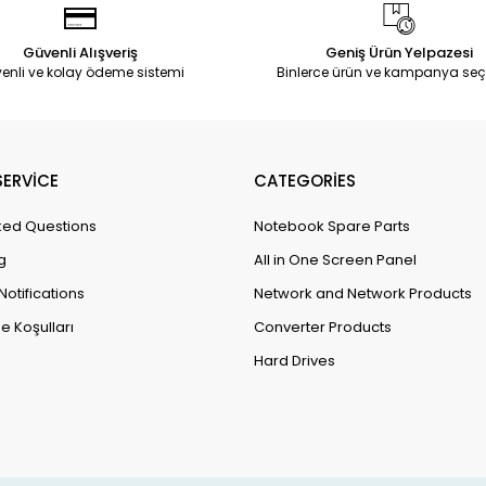
Güvenli Alışveriş
Geniş Ürün Yelpazesi
enli ve kolay ödeme sistemi
Binlerce ürün ve kampanya seç
ERVİCE
CATEGORİES
ked Questions
Notebook Spare Parts
g
All in One Screen Panel
Notifications
Network and Network Products
e Koşulları
Converter Products
Hard Drives