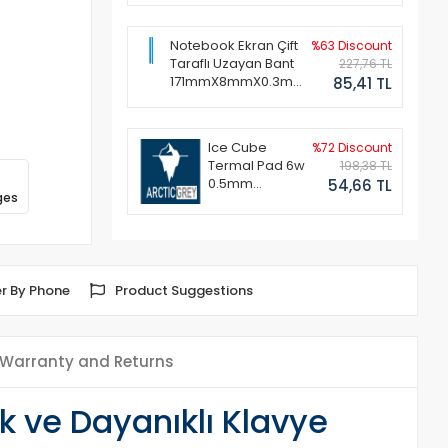
Notebook Ekran Çift
%63 Discount
Taraflı Uzayan Bant
227,76 TL
171mmX8mmX0.3mm
85,41 TL
(1 Set - 2 Adet)
Ice Cube
%72 Discount
Termal Pad 6w
198,38 TL
0.5mm
54,66 TL
ges
50x50mm
r By Phone
Product Suggestions
Warranty and Returns
 ve Dayanıklı Klavye