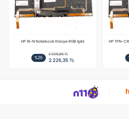
HP 16-N Notebook Klavye RGB Işıklı
HP TPN-C1
3.005,86 TL
%26
2.226,35 TL