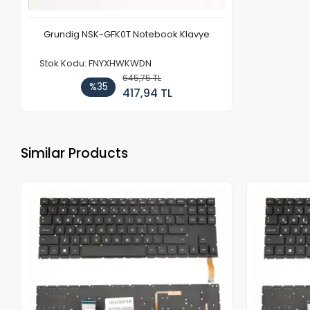
Grundig NSK-GFK0T Notebook Klavye
Stok Kodu: FNYXHWKWDN
645,75 TL
%35
417,94 TL
Similar Products