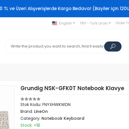
0 TL ve Üzeri Alışverişlerde Kargo Bedava! (Bayiler için 120
English
TRY - Türk Lirası
Order T
Grundig NSK-GFK0T Notebook Klavye
Stok Kodu: FNYXHWKWDN
Brand:
LineOn
Category:
Notebook Keyboard
Stock: +18