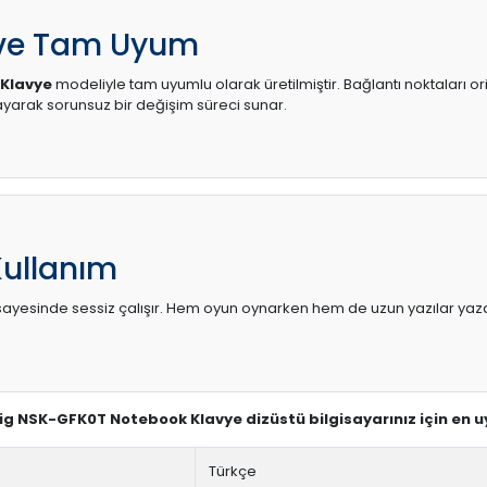
 ve Tam Uyum
Klavye
modeliyle tam uyumlu olarak üretilmiştir. Bağlantı noktaları or
arak sorunsuz bir değişim süreci sunar.
Kullanım
sı sayesinde sessiz çalışır. Hem oyun oynarken hem de uzun yazılar yaza
dig NSK-GFK0T Notebook Klavye dizüstü bilgisayarınız için en 
Türkçe