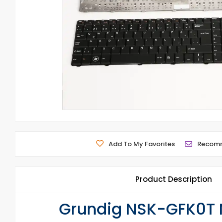
Add To My Favorites
Recom
Product Description
Grundig NSK-GFK0T N