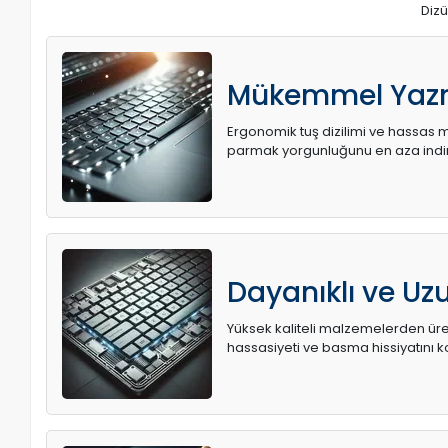
Dizü
Mükemmel Yaz
Ergonomik tuş dizilimi ve hassas me
parmak yorgunluğunu en aza indir
Dayanıklı ve U
Yüksek kaliteli malzemelerden üret
hassasiyeti ve basma hissiyatını k