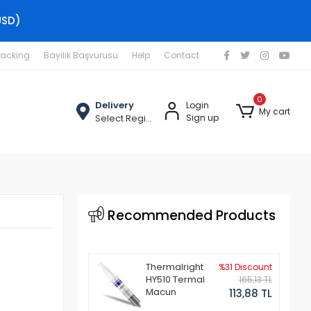
USD)
racking
Bayilik Başvurusu
Help
Contact
0
Delivery
Login
My cart
Select Region
Sign up
Recommended Products
Thermalright
%31 Discount
HY510 Termal
165,13 TL
Macun
113,88 TL