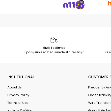
Hızlı Teslimat
Siparişleriniz en kısa sürede elinize ulaşır.
Güv
INSTİTUTİONAL
CUSTOMER S
About Us
Frequently As
Privacy Policy
Order Trackin
Terms of Use
Wire Transfer 
İade ve Değişim
Garanti Ve İad