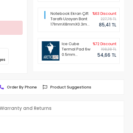
Notebook Ekran Çift
%63 Discount
Taraflı Uzayan Bant
227,76 TL
171mmX8mmX0.3mm
85,41 TL
(1 Set - 2 Adet)
Ice Cube
%72 Discount
Termal Pad 6w
198,38 TL
0.5mm
54,66 TL
ges
50x50mm
Order By Phone
Product Suggestions
Warranty and Returns