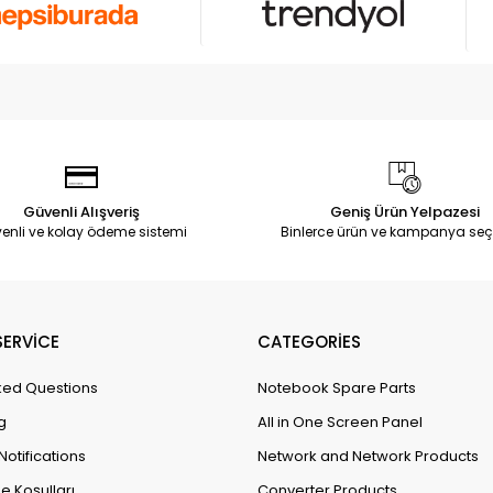
Güvenli Alışveriş
Geniş Ürün Yelpazesi
enli ve kolay ödeme sistemi
Binlerce ürün ve kampanya seç
ERVİCE
CATEGORİES
ked Questions
Notebook Spare Parts
g
All in One Screen Panel
Notifications
Network and Network Products
e Koşulları
Converter Products