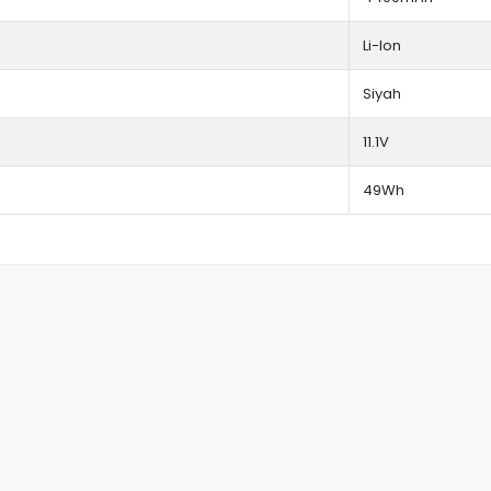
Li-Ion
Siyah
11.1V
49Wh