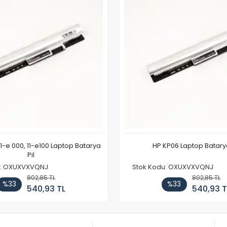
11-e 000, 11-e100 Laptop Batarya
HP KP06 Laptop Batarya
Pil
u: OXUXVXVQNJ
Stok Kodu: OXUXVXVQNJ
802,85 TL
802,85 TL
%33
%33
540,93 TL
540,93 T