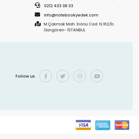
0212 433 38 33
info@notebookyedek.com
M.Çakmak Mah. İnönü Cad. N.162/b
Güngören- İSTANBUL
Follow us