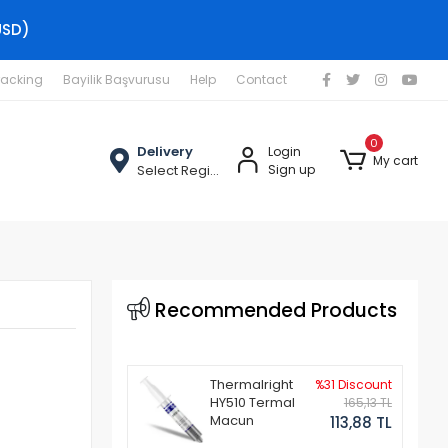
USD)
racking
Bayilik Başvurusu
Help
Contact
0
Delivery
Login
My cart
Select Region
Sign up
Recommended Products
Thermalright
%31 Discount
HY510 Termal
165,13 TL
Macun
113,88 TL