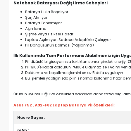
Notebook Bataryası Değiştirme Sebepleri
Batarya Hızla Boşalıyor
Şarj Almıyor
Batarya Tanınmıyor
Aşırı Isınma
Şişme veya Fiziksel Hasar
Laptop Açılmıyor, Sadece Adaptörle Çalışıyor
Pil Döngüsünün Dolması (Yaşlanma)
İlk Kullanımda Tam Performans Alabilmeniz için Uygu
Pili dizüstü bilgisayarınıza taktıktan sonra içindeki enerji
Pili %100'e kadar doldurun , %100'e ulaşmaz ise 1.Adımı yenide
Doldurma ve boşaltma işlemini en az 5 defa uygulayın.
Bu işlemleri yaptığınızda piliniz normal kullanıma hazır deme
Ürünün uyumluluğu ve özellikleri hakkında daha fazla bilgi almak
Asus F52 , A32-F82 Laptop Batarya Pil özellikleri:
Hücre Sayısı :
mAh :