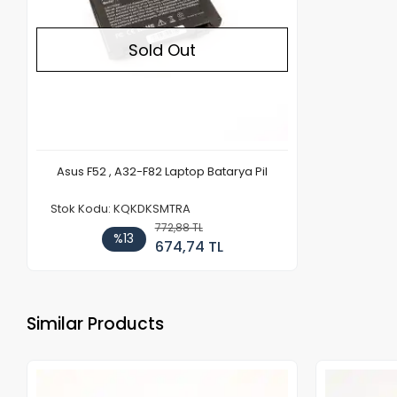
Sold Out
Asus F52 , A32-F82 Laptop Batarya Pil
Stok Kodu: KQKDKSMTRA
772,88 TL
%13
674,74 TL
Similar Products