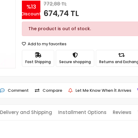
772,88 TL
%13
674,74 TL
Discount
The product is out of stock.
Add to my favorites
Fast Shipping
Secure shopping
Returns and Exchan
Comment
Compare
Let Me Know When İt Arrives
Delivery and Shipping
Installment Options
Reviews