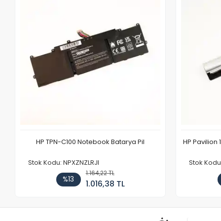
HP TPN-C100 Notebook Batarya Pil
HP Pavilion 
Stok Kodu: NPXZNZLRJI
Stok Kod
1.164,22 TL
%13
1.016,38 TL