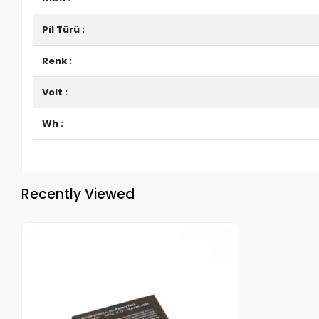
Pil Türü :
Renk :
Volt :
Wh :
Recently Viewed
Out of stock