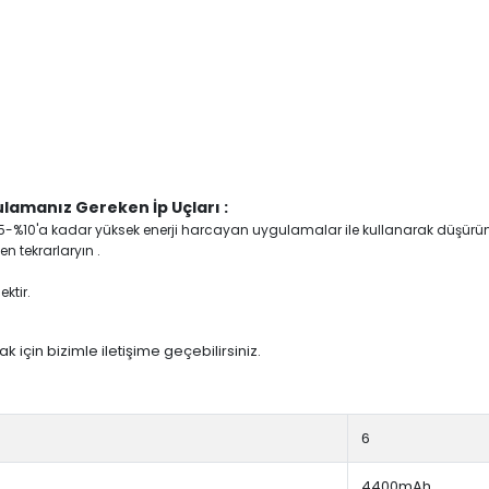
lamanız Gereken İp Uçları :
yi %5-%10'a kadar yüksek enerji harcayan uygulamalar ile kullanarak düşürü
n tekrarlaryın .
ktir.
 için bizimle iletişime geçebilirsiniz.
6
4400mAh