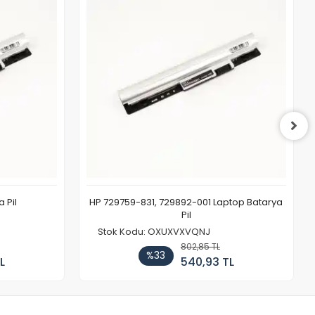
 Pil
HP 729759-831, 729892-001 Laptop Batarya
Pil
Stok Kodu: OXUXVXVQNJ
802,85 TL
%33
L
540,93 TL