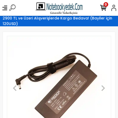
0
2900 TL ve Üzeri Alışverişlerde Kargo Bedava! (Bayiler için
120USD)