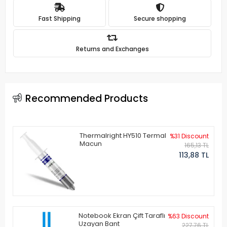
Fast Shipping
Secure shopping
Returns and Exchanges
Recommended Products
Thermalright HY510 Termal
%31 Discount
Macun
165,13 TL
113,88 TL
Notebook Ekran Çift Taraflı
%63 Discount
Uzayan Bant
227,76 TL