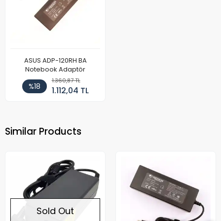
ASUS ADP-120RH BA
Notebook Adaptör
1.360,87 TL
%18
1.112,04 TL
Similar Products
Sold Out