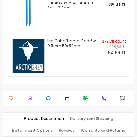
171mmX8mmX0.3mm (1
85,41 TL
Set - 2 Adet)
Ice Cube Termal Pad 6w
%72 Discount
0.5mm 50x50mm
198,38 TL
54,66 TL
Product Description
Delivery and Shipping
Installment Options
Reviews
Warranty and Returns