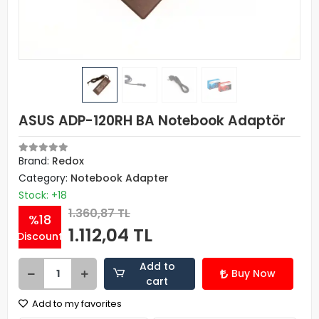
ASUS ADP-120RH BA Notebook Adaptör
Brand:
Redox
Category:
Notebook Adapter
Stock: +18
1.360,87 TL
%18
1.112,04 TL
Discount
Add to
Buy Now
cart
Add to my favorites