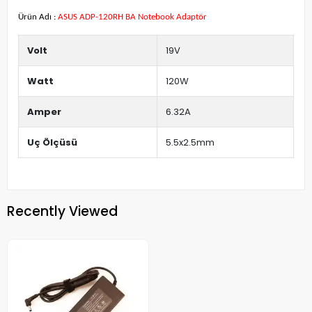
Ürün Adı :
ASUS ADP-120RH BA Notebook Adaptör
Volt
19V
Watt
120W
Amper
6.32A
Uç Ölçüsü
5.5x2.5mm
Recently Viewed