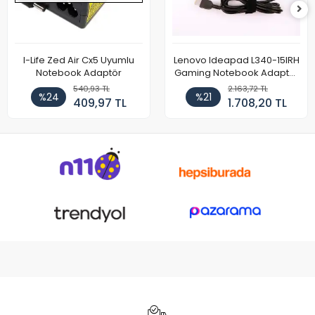
I-Life Zed Air Cx5 Uyumlu
Lenovo Ideapad L340-15IRH
Notebook Adaptör
Gaming Notebook Adaptör
Cihazı Şarj Aleti (150W)
540,93 TL
2.163,72 TL
%24
%21
409,97 TL
1.708,20 TL