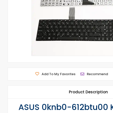
Add To My Favorites
Recommend
Product Description
ASUS 0knb0-612btu00 Kl