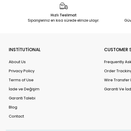
Hızlı Teslimat
Siparişleriniz en kısa sürede elinize ulaşır.
Güv
INSTİTUTİONAL
CUSTOMER S
About Us
Frequently As
Privacy Policy
Order Trackin
Terms of Use
Wire Transfer 
İade ve Değişim
Garanti Ve İad
Garanti Talebi
Blog
Contact