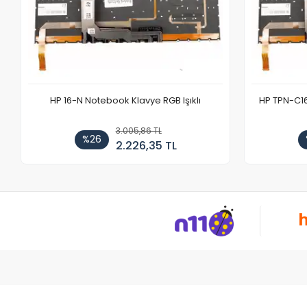
HP 16-N Notebook Klavye RGB Işıklı
HP TPN-C1
3.005,86 TL
%26
2.226,35 TL