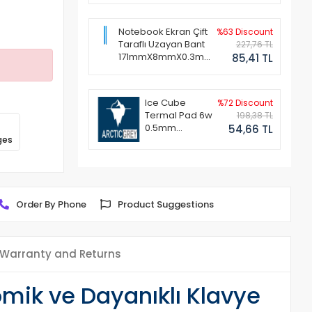
Notebook Ekran Çift
%63 Discount
Taraflı Uzayan Bant
227,76 TL
171mmX8mmX0.3mm
85,41 TL
(1 Set - 2 Adet)
Ice Cube
%72 Discount
Termal Pad 6w
198,38 TL
0.5mm
54,66 TL
ges
50x50mm
Order By Phone
Product Suggestions
Warranty and Returns
mik ve Dayanıklı Klavye