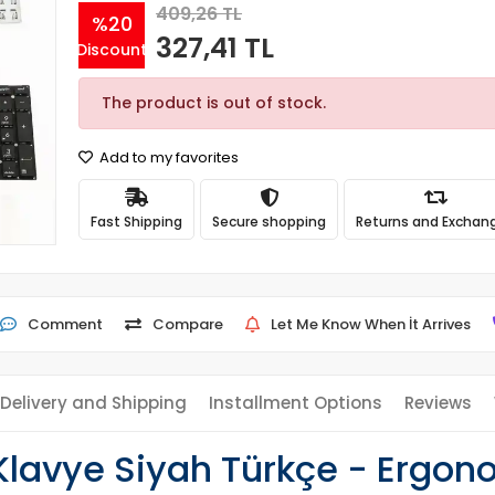
409,26 TL
%20
327,41 TL
Discount
The product is out of stock.
Add to my favorites
Fast Shipping
Secure shopping
Returns and Exchan
Comment
Compare
Let Me Know When İt Arrives
Delivery and Shipping
Installment Options
Reviews
avye Siyah Türkçe - Ergono