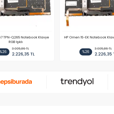
67 TPN-Q265 Notebook Klavye
HP Omen 15-EK Notebook Klavye
RGB Işıklı
3.005,86 TL
3.005,86 TL
%26
%26
2.226,35 TL
2.226,35 