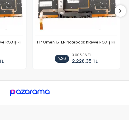
 RGB Işıklı
HP Omen 15-EN Notebook Klavye RGB Işıklı
3.005,86 TL
%26
TL
2.226,35 TL