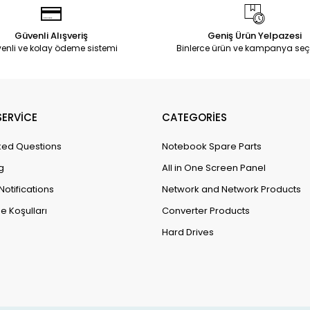
Güvenli Alışveriş
Geniş Ürün Yelpazesi
enli ve kolay ödeme sistemi
Binlerce ürün ve kampanya seç
ERVİCE
CATEGORİES
ked Questions
Notebook Spare Parts
g
All in One Screen Panel
Notifications
Network and Network Products
e Koşulları
Converter Products
Hard Drives