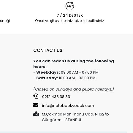
7 / 24 DESTEK
eneği
Öneri ve şikayetlerinizi bize iletebilirsiniz.
CONTACT US
You can reach us during the following
hours:
-
Weekdays:
09:00 AM - 07:00 PM
-
Saturday:
10:00 AM - 03:00 PM
(Closed on Sundays and public holidays.)
0212 433 38 33
info@notebookyedek.com
M.Çakmak Mah. İnönü Cad. N.162/b
Güngören- İSTANBUL