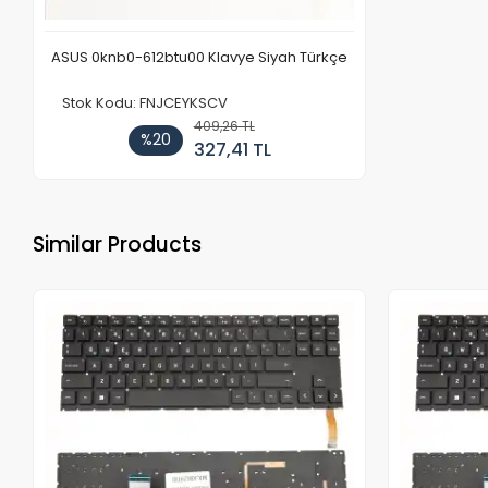
ASUS 0knb0-612btu00 Klavye Siyah Türkçe
Stok Kodu: FNJCEYKSCV
409,26 TL
%20
327,41 TL
Similar Products