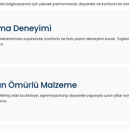
stü bilgisayarınız için yüksek performanslı, dayanıklı ve konforlu bir kl
ma Deneyimi
kanizması sayesinde, konforlu ve hızlı yazım deneyimi sunar. Tuşların d
ir.
zun Ömürlü Malzeme
ilmiş olan bu klavye, aşınmaya karşı dayanıklı yapısıyla uzun yıllar so
orur.