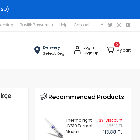
USD)
racking
Bayilik Başvurusu
Help
Contact
0
Delivery
Login
My cart
Select Region
Sign up
rkçe
Recommended Products
Thermalright
%31 Discount
HY510 Termal
165,13 TL
Macun
113,88 TL