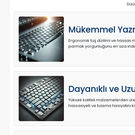
Dizü
Mükemmel Yaz
Ergonomik tuş dizilimi ve hassas me
parmak yorgunluğunu en aza indir
Dayanıklı ve U
Yüksek kaliteli malzemelerden üret
hassasiyeti ve basma hissiyatını k