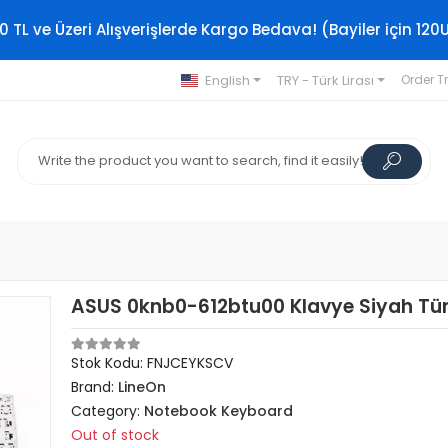
0 TL ve Üzeri Alışverişlerde Kargo Bedava! (Bayiler için 120
English
TRY - Türk Lirası
Order T
ASUS 0knb0-612btu00 Klavye Siyah Tü
Stok Kodu: FNJCEYKSCV
Brand:
LineOn
Category:
Notebook Keyboard
Out of stock