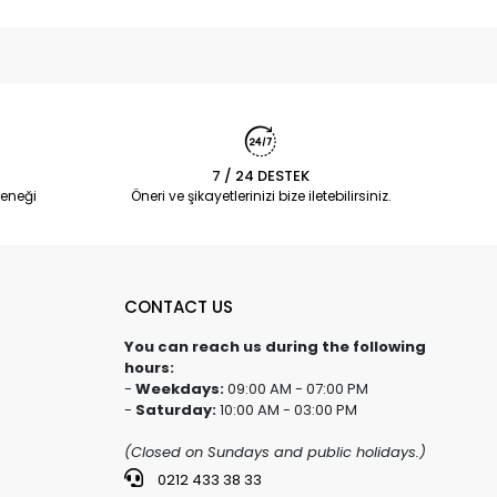
7 / 24 DESTEK
eneği
Öneri ve şikayetlerinizi bize iletebilirsiniz.
CONTACT US
You can reach us during the following
hours:
-
Weekdays:
09:00 AM - 07:00 PM
-
Saturday:
10:00 AM - 03:00 PM
(Closed on Sundays and public holidays.)
0212 433 38 33