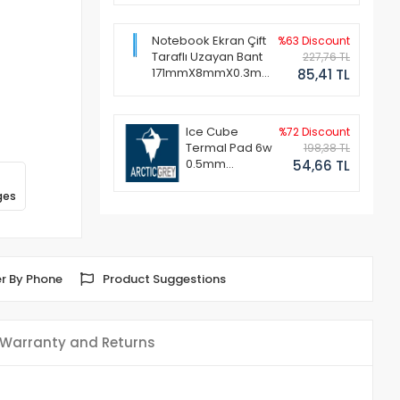
Notebook Ekran Çift
%63 Discount
Taraflı Uzayan Bant
227,76 TL
171mmX8mmX0.3mm
85,41 TL
(1 Set - 2 Adet)
Ice Cube
%72 Discount
Termal Pad 6w
198,38 TL
0.5mm
54,66 TL
50x50mm
ges
r By Phone
Product Suggestions
Warranty and Returns