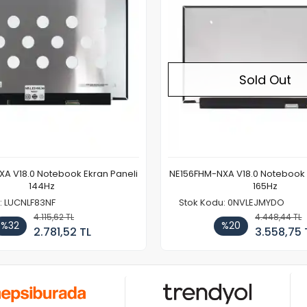
Sold Out
A V18.0 Notebook Ekran Paneli
NE156FHM-NXA V18.0 Notebook 
144Hz
165Hz
: LUCNLF83NF
Stok Kodu: 0NVLEJMYDO
4.115,62 TL
4.448,44 TL
%32
%20
2.781,52 TL
3.558,75 