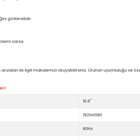
ini gösterebilir:
blemi varsa
arızaları ile ilgili makalemizi okuyabilirsiniz. Ürünün uyumluluğu ve ö
ri:
15.6''
1920x1080
60Hz