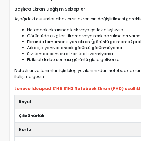
Başlıca Ekran Değişim Sebepleri
Aşağıdaki durumlar cihazınızın ekranının değiştirilmesi gerektiğ
Notebook ekranında kırık veya çatlak oluştuysa
Görüntüde çizgiler, titreme veya renk bozulmaları varsa
Ekranda tamamen siyah ekran (görüntü gelmeme) pro
Arka ışık yanıyor ancak görüntü görünmüyorsa
Sıvı teması sonucu ekran tepki vermiyorsa
Fiziksel darbe sonrası görüntü gidip geliyorsa
Detaylı arıza tanımları için blog yazılarımızdan notebook ekran 
iletişime geçin.
Lenovo Ideapad S145 81N3 Notebook Ekran (FHD) özellikle
Boyut
Çözünürlük
Hertz