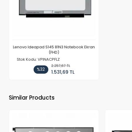
Lenovo Ideapad S145 81N3 Notebook Ekran
(FHD)
Stok Kodu: VPINACPFLZ
2.257,67 TL
%32
1.531,69 TL
Similar Products
Out of stock