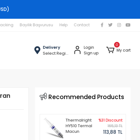
USD)
racking
Bayilik Başvurusu
Help
Contact
0
Delivery
Login
My cart
Select Region
Sign up
kran
Recommended Products
Thermalright
%31 Discount
HY510 Termal
165,13 TL
Macun
113,88 TL