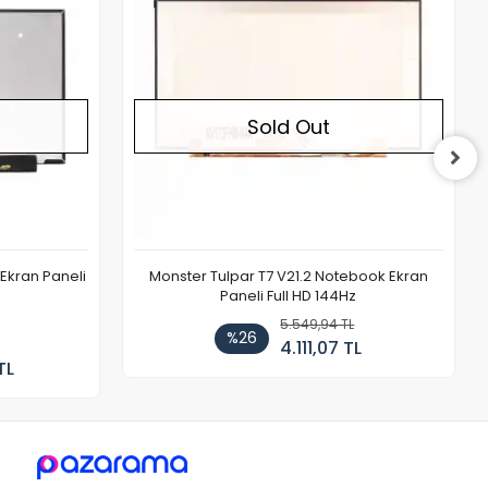
Sold Out
Ekran Paneli
Monster Tulpar T7 V21.2 Notebook Ekran
Paneli Full HD 144Hz
5.549,94 TL
%26
4.111,07 TL
TL