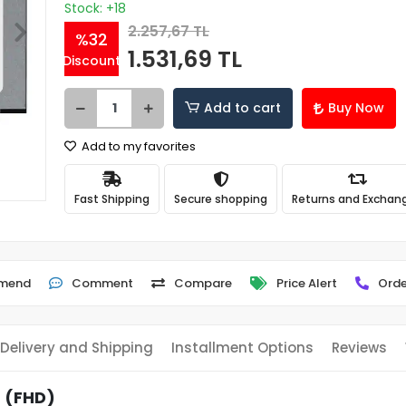
Stock: +18
2.257,67 TL
%32
1.531,69 TL
Discount
Add to cart
Buy Now
Add to my favorites
Fast Shipping
Secure shopping
Returns and Exchan
mend
Comment
Compare
Price Alert
Orde
Delivery and Shipping
Installment Options
Reviews
 (FHD)