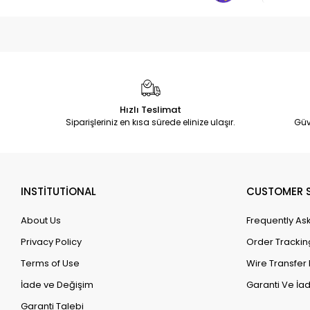
Hızlı Teslimat
Siparişleriniz en kısa sürede elinize ulaşır.
Güv
INSTİTUTİONAL
CUSTOMER S
About Us
Frequently As
Privacy Policy
Order Trackin
Terms of Use
Wire Transfer 
İade ve Değişim
Garanti Ve İad
Garanti Talebi