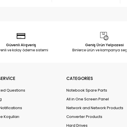
Güvenli Alışveriş
Geniş Ürün Yelpazesi
enli ve kolay ödeme sistemi
Binlerce ürün ve kampanya seç
ERVİCE
CATEGORİES
ked Questions
Notebook Spare Parts
g
All in One Screen Panel
Notifications
Network and Network Products
e Koşulları
Converter Products
Hard Drives