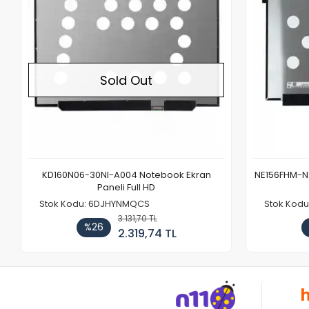
Sold Out
KD160N06-30NI-A004 Notebook Ekran
NE156FHM-NX
Paneli Full HD
Stok Kodu: 6DJHYNMQCS
Stok Kodu
3.131,70 TL
%26
2.319,74 TL