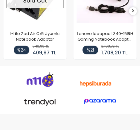
Sold Out
I-Life Zed Air Cx5 Uyumlu
Lenovo Ideapad L340-15IRH
Notebook Adaptör
Gaming Notebook Adaptör
Cihazı Şarj Aleti (150W)
540,93 TL
2.163,72 TL
%24
%21
409,97 TL
1.708,20 TL