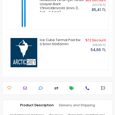
%63 Discount
Uzayan Bant
227,76 TL
171mmX8mmX0.3mm (1
85,41 TL
Set - 2 Adet)
Ice Cube Termal Pad 6w
%72 Discount
0.5mm 50x50mm
198,38 TL
54,66 TL
Product Description
Delivery and Shipping