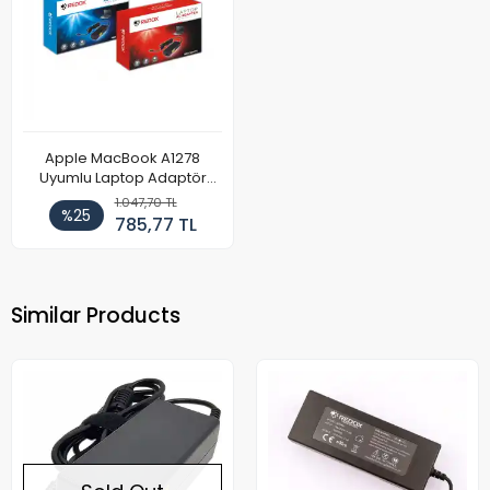
Apple MacBook A1278
Uyumlu Laptop Adaptör
60W
1.047,70 TL
%25
785,77 TL
Similar Products