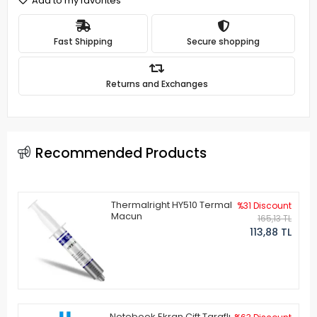
Add to my favorites
Fast Shipping
Secure shopping
Returns and Exchanges
Recommended Products
Thermalright HY510 Termal
%31 Discount
Macun
165,13 TL
113,88 TL
Notebook Ekran Çift Taraflı