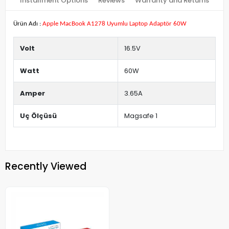
Installment Options
Reviews
Warranty and Returns
Ürün Adı :
Apple MacBook A1278 Uyumlu Laptop Adaptör 60W
Volt
16.5V
Watt
60W
Amper
3.65A
Uç Ölçüsü
Magsafe 1
Recently Viewed