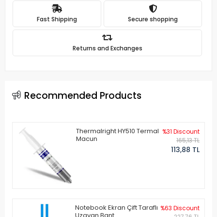
Fast Shipping
Secure shopping
Returns and Exchanges
Recommended Products
Thermalright HY510 Termal
%31 Discount
Macun
165,13 TL
113,88 TL
Notebook Ekran Çift Taraflı
%63 Discount
Uzayan Bant
227,76 TL