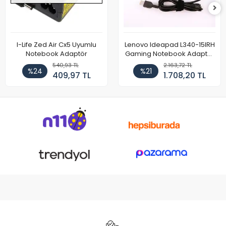
I-Life Zed Air Cx5 Uyumlu
Lenovo Ideapad L340-15IRH
Notebook Adaptör
Gaming Notebook Adaptör
Cihazı Şarj Aleti (150W)
540,93 TL
2.163,72 TL
%24
%21
409,97 TL
1.708,20 TL