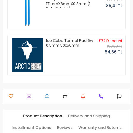
171mmX8mmX0.3mm (1
85,41 TL
Set - 2 Adet)
Ice Cube Termal Pad 6w
%72 Discount
0.5mm 50x50mm
198,38 TL
54,66 TL
Product Description
Delivery and Shipping
Installment Options
Reviews
Warranty and Returns