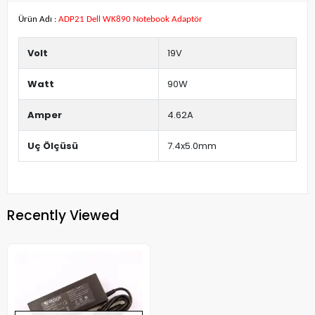
Ürün Adı :
ADP21 Dell WK890 Notebook Adaptör
Volt
19V
Watt
90W
Amper
4.62A
Uç Ölçüsü
7.4x5.0mm
Recently Viewed