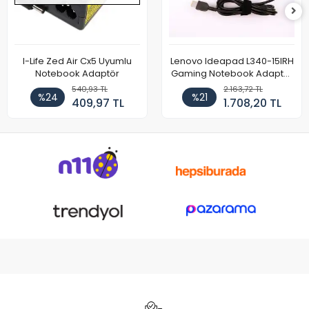
I-Life Zed Air Cx5 Uyumlu
Lenovo Ideapad L340-15IRH
Notebook Adaptör
Gaming Notebook Adaptör
Cihazı Şarj Aleti (150W)
540,93 TL
2.163,72 TL
%24
%21
409,97 TL
1.708,20 TL