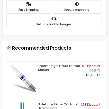
Fast Shipping
Secure shopping
Returns and Exchanges
Recommended Products
Thermalright HY510 Termal
%31 Discount
Macun
165,13 TL
113,88 TL
Notebook Ekran Çift Taraflı
%63 Discount
Uzayan Bant
227,76 TL