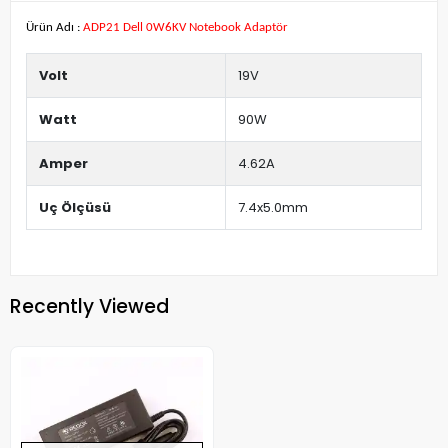
Ürün Adı :
ADP21 Dell 0W6KV Notebook Adaptör
Volt
19V
Watt
90W
Amper
4.62A
Uç Ölçüsü
7.4x5.0mm
Recently Viewed