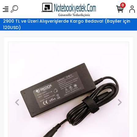
0
2900 TL ve Üzeri Alışverişlerde Kargo Bedava! (Bayiler için
120USD)