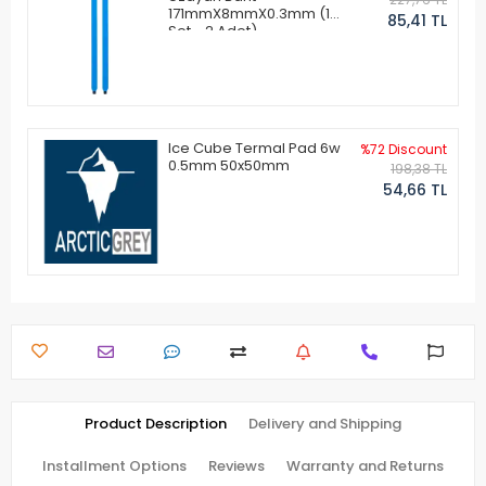
171mmX8mmX0.3mm (1
85,41 TL
Set - 2 Adet)
Ice Cube Termal Pad 6w
%72 Discount
0.5mm 50x50mm
198,38 TL
54,66 TL
Product Description
Delivery and Shipping
Installment Options
Reviews
Warranty and Returns