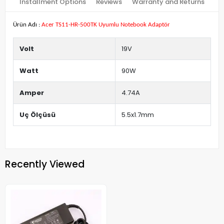
Installment Options
Reviews
Warranty and Returns
Ürün Adı :
Acer TS11-HR-500TK Uyumlu Notebook Adaptör
Volt
19V
Watt
90W
Amper
4.74A
Uç Ölçüsü
5.5x1.7mm
Recently Viewed