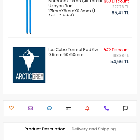
Notebook Ekran Çift Taraflı
%63 Discount
Uzayan Bant
227,76 TL
171mmX8mmX0.3mm (1
85,41 TL
Set - 2 Adet)
Ice Cube Termal Pad 6w
%72 Discount
0.5mm 50x50mm
198,38 TL
54,66 TL
Product Description
Delivery and Shipping