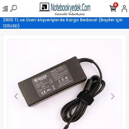
0
2900 TL ve Üzeri Alışverişlerde Kargo Bedava! (Bayiler için
120USD)