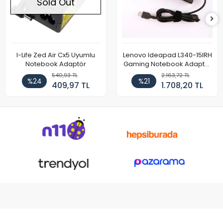
Sold Out
I-Life Zed Air Cx5 Uyumlu
Lenovo Ideapad L340-15IRH
Notebook Adaptör
Gaming Notebook Adaptör
Cihazı Şarj Aleti (150W)
540,93 TL
2.163,72 TL
%24
%21
409,97 TL
1.708,20 TL