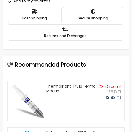
Add to my favorites
Fast Shipping
Secure shopping
Returns and Exchanges
Recommended Products
Thermalright HY510 Termal
%31 Discount
Macun
165,13 TL
113,88 TL