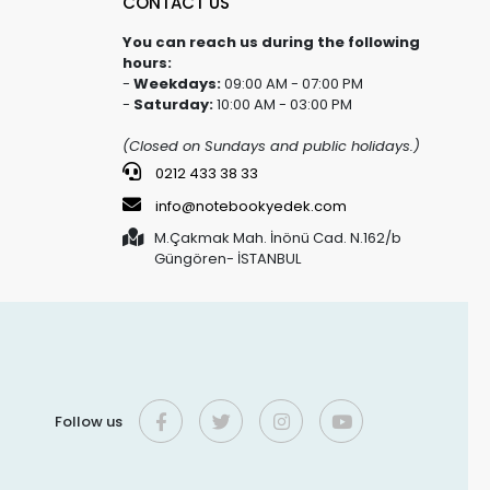
CONTACT US
You can reach us during the following
hours:
-
Weekdays:
09:00 AM - 07:00 PM
-
Saturday:
10:00 AM - 03:00 PM
(Closed on Sundays and public holidays.)
0212 433 38 33
info@notebookyedek.com
M.Çakmak Mah. İnönü Cad. N.162/b
Güngören- İSTANBUL
Follow us