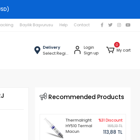
USD)
racking
Bayilik Başvurusu
Help
Contact
0
Delivery
Login
My cart
Select Region
Sign up
2J
Recommended Products
Thermalright
%31 Discount
HY510 Termal
165,13 TL
Macun
113,88 TL