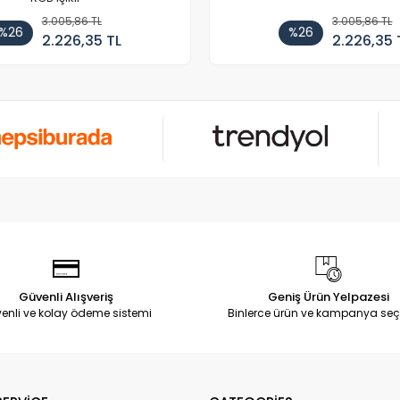
3.005,86 TL
3.005,86 TL
%26
%26
2.226,35 TL
2.226,35 
Güvenli Alışveriş
Geniş Ürün Yelpazesi
enli ve kolay ödeme sistemi
Binlerce ürün ve kampanya seç