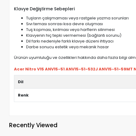
Klavye Değiştirme Sebepleri
Tuşların çalışmaması veya rastgele yazma sorunları
Sıvı teması sonrası kısa devre oluşması
Tuş kopması, kırılması veya harflerin silinmesi
Klavyenin hiç tepki vermemesi (bağlantı sorunu)
Dil farkı nedeniyle farklı klavye düzeni ihtiyacı
Darbe sonucu estetik veya mekanik hasar
Ürünün uyumluluğu ve özellikleri hakkında daha fazla bilgi almak
Acer Nitro V15 ANV15-51 ANV15-51-532J ANV15-51-59MT No
Dil
Renk
Recently Viewed