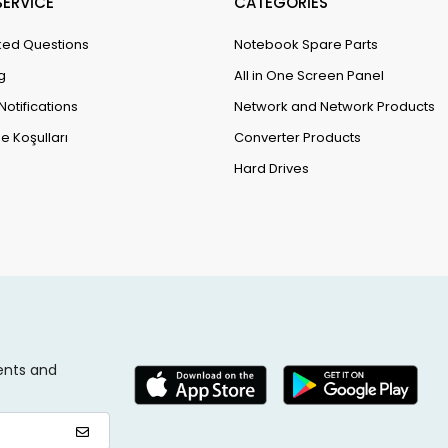
ERVİCE
CATEGORİES
ked Questions
Notebook Spare Parts
g
All in One Screen Panel
Notifications
Network and Network Products
e Koşulları
Converter Products
Hard Drives
ents and