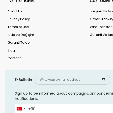
INSTİTUTİONAL
CUSTOMER S
About Us
Frequently As
Privacy Policy
Order Trackin
Terms of Use
Wire Transfer 
İade ve Değişim
Garanti Ve İad
Garanti Talebi
Blog
Contact
E-Bulletin
Sign up to be informed about campaigns, announcem
notifications.