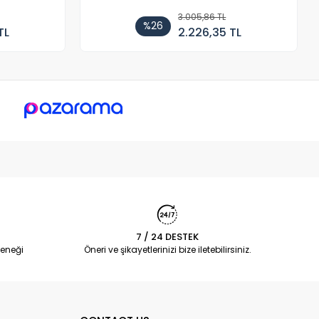
3.005,86 TL
%26
TL
2.226,35 TL
7 / 24 DESTEK
eneği
Öneri ve şikayetlerinizi bize iletebilirsiniz.