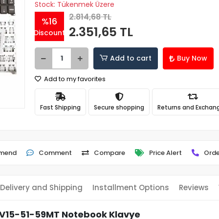
Stock: Tükenmek Üzere
2.814,68 TL
%16
2.351,65 TL
Discount
Add to cart
Buy Now
Add to my favorites
Fast Shipping
Secure shopping
Returns and Exchan
mend
Comment
Compare
Price Alert
Orde
Delivery and Shipping
Installment Options
Reviews
NV15-51-59MT Notebook Klavye