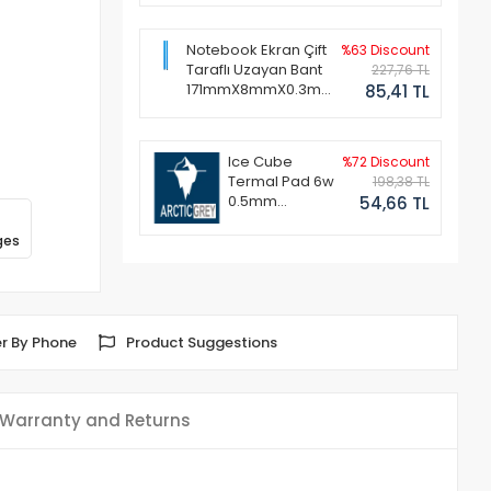
Notebook Ekran Çift
%63 Discount
Taraflı Uzayan Bant
227,76 TL
171mmX8mmX0.3mm
85,41 TL
(1 Set - 2 Adet)
Ice Cube
%72 Discount
Termal Pad 6w
198,38 TL
0.5mm
54,66 TL
50x50mm
ges
r By Phone
Product Suggestions
Warranty and Returns