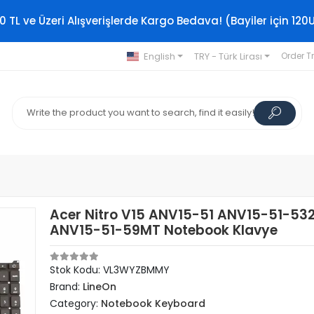
0 TL ve Üzeri Alışverişlerde Kargo Bedava! (Bayiler için 120
English
TRY - Türk Lirası
Order T
Acer Nitro V15 ANV15-51 ANV15-51-53
ANV15-51-59MT Notebook Klavye
Stok Kodu: VL3WYZBMMY
Brand:
LineOn
Category:
Notebook Keyboard