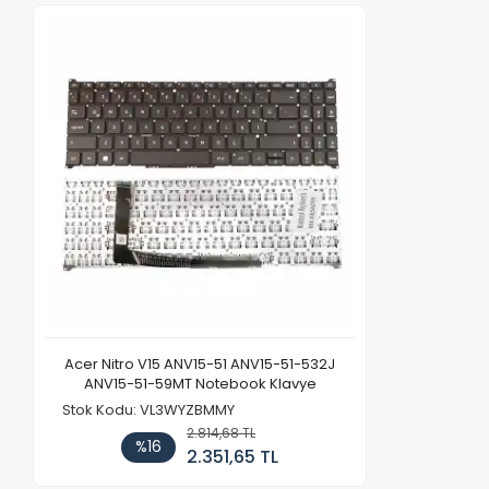
Acer Nitro V15 ANV15-51 ANV15-51-532J
ANV15-51-59MT Notebook Klavye
Stok Kodu: VL3WYZBMMY
2.814,68 TL
%16
2.351,65 TL