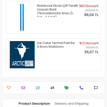
Notebook Ekran Çift Taraflı
%63 Discount
Uzayan Bant
229,44 TL
171mmX8mmX0.3mm (1
86,04 TL
Set - 2 Adet)
Ice Cube Termal Pad 6w
%72 Discount
0.5mm 50x50mm
199,84 TL
55,07 TL
Product Description
Delivery and Shipping