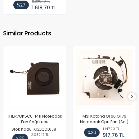
2.230,16 TL
%27
1.618,70 TL
Similar Products
THER7GK5C6-1411 Notebook
MSI Katana GF66 GF76
Fan Soğutucu
Notebook Gpu Fan (Sol)
1.147,20 TL
Stok Kodu: K12LQDL6J8
%20
917,76 TL
2.082,17 TL
%26