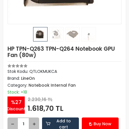
HP TPN-Q263 TPN-Q264 Notebook GPU
Fan (80w)
Stok Kodu: QTLOKMUKCA
Brand:
LineOn
Category:
Notebook Internal Fan
Stock: +18
2.230,16 TL
%27
1.618,70 TL
Discount
Add to
Buy Now
cart