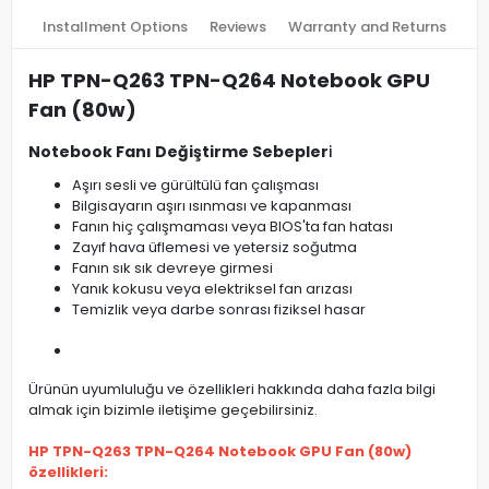
Installment Options
Reviews
Warranty and Returns
HP TPN-Q263 TPN-Q264 Notebook GPU
Fan (80w)
Notebook Fanı Değiştirme Sebepler
i
Aşırı sesli ve gürültülü fan çalışması
Bilgisayarın aşırı ısınması ve kapanması
Fanın hiç çalışmaması veya BIOS'ta fan hatası
Zayıf hava üflemesi ve yetersiz soğutma
Fanın sık sık devreye girmesi
Yanık kokusu veya elektriksel fan arızası
Temizlik veya darbe sonrası fiziksel hasar
Ürünün uyumluluğu ve özellikleri hakkında daha fazla bilgi
almak için bizimle iletişime geçebilirsiniz.
HP TPN-Q263 TPN-Q264 Notebook GPU Fan (80w)
özellikleri: