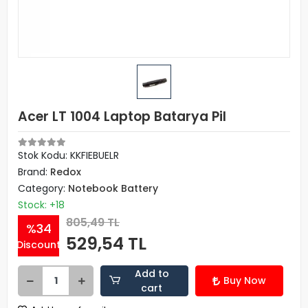
Acer LT 1004 Laptop Batarya Pil
Stok Kodu: KKFIEBUELR
Brand:
Redox
Category:
Notebook Battery
Stock: +18
805,49 TL
%34
529,54 TL
Discount
Add to
Buy Now
cart