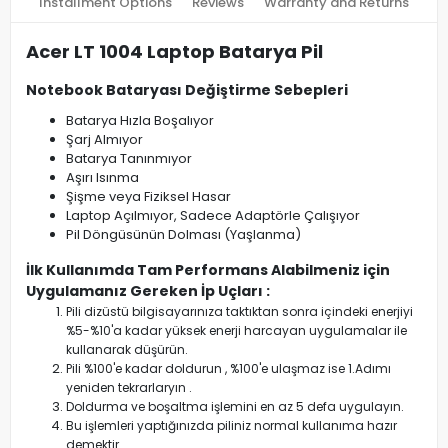
Installment Options
Reviews
Warranty and Returns
Acer LT 1004 Laptop Batarya Pil
Notebook Bataryası Değiştirme Sebepleri
Batarya Hızla Boşalıyor
Şarj Almıyor
Batarya Tanınmıyor
Aşırı Isınma
Şişme veya Fiziksel Hasar
Laptop Açılmıyor, Sadece Adaptörle Çalışıyor
Pil Döngüsünün Dolması (Yaşlanma)
İlk Kullanımda Tam Performans Alabilmeniz için
Uygulamanız Gereken İp Uçları :
Pili dizüstü bilgisayarınıza taktıktan sonra içindeki enerjiyi
%5-%10'a kadar yüksek enerji harcayan uygulamalar ile
kullanarak düşürün.
Pili %100'e kadar doldurun , %100'e ulaşmaz ise 1.Adımı
yeniden tekrarlaryın .
Doldurma ve boşaltma işlemini en az 5 defa uygulayın.
Bu işlemleri yaptığınızda piliniz normal kullanıma hazır
demektir.