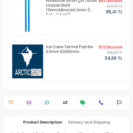
Notebook Ekran Çift Taraflı
%63 Discount
Uzayan Bant
227,76 TL
171mmX8mmX0.3mm (1
85,41 TL
Set - 2 Adet)
Ice Cube Termal Pad 6w
%72 Discount
0.5mm 50x50mm
198,38 TL
54,66 TL
Product Description
Delivery and Shipping