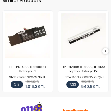
Similar Products
HP TPN-C100 Notebook
HP Pavilion 11-e 000, 11-e100
Batarya Pil
Laptop Batarya Pil
Stok Kodu: NPXZNZLRJI
Stok Kodu: OXUXVXVQNJ
1.164,22 TL
802,85 TL
%13
%33
1.016,38 TL
540,93 TL