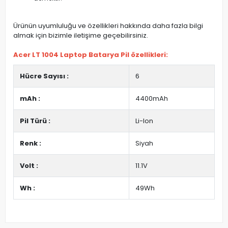
Ürünün uyumluluğu ve özellikleri hakkında daha fazla bilgi
almak için bizimle iletişime geçebilirsiniz.
Acer LT 1004 Laptop Batarya Pil özellikleri:
Hücre Sayısı :
6
mAh :
4400mAh
Pil Türü :
Li-Ion
Renk :
Siyah
Volt :
11.1V
Wh :
49Wh