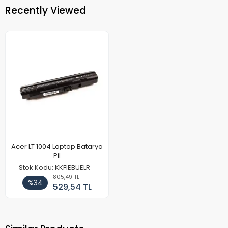
Recently Viewed
Acer LT 1004 Laptop Batarya
Pil
Stok Kodu: KKFIEBUELR
805,49 TL
%34
529,54 TL