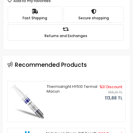
Add to my favorites
Fast Shipping
Secure shopping
Returns and Exchanges
Recommended Products
Thermalright HY510 Termal
%31 Discount
Macun
165,13 TL
113,88 TL