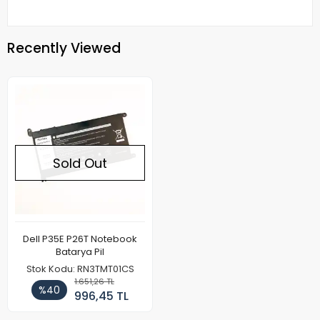
Recently Viewed
Sold Out
Dell P35E P26T Notebook
Batarya Pil
Stok Kodu: RN3TMT01CS
1.651,26 TL
%40
996,45 TL