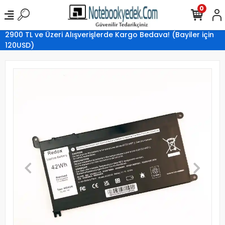
0
2900 TL ve Üzeri Alışverişlerde Kargo Bedava! (Bayiler için
120USD)