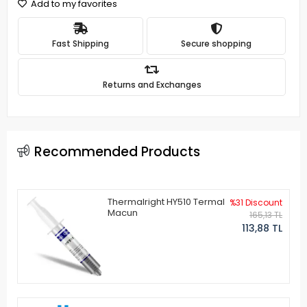
Add to my favorites
Fast Shipping
Secure shopping
Returns and Exchanges
Recommended Products
Thermalright HY510 Termal
%31 Discount
Macun
165,13 TL
113,88 TL