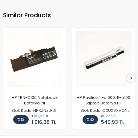
Similar Products
HP TPN-C100 Notebook
HP Pavilion 11-e 000, 11-e100
Batarya Pil
Laptop Batarya Pil
Stok Kodu: NPXZNZLRJI
Stok Kodu: OXUXVXVQNJ
1.164,22 TL
802,85 TL
%13
%33
1.016,38 TL
540,93 TL