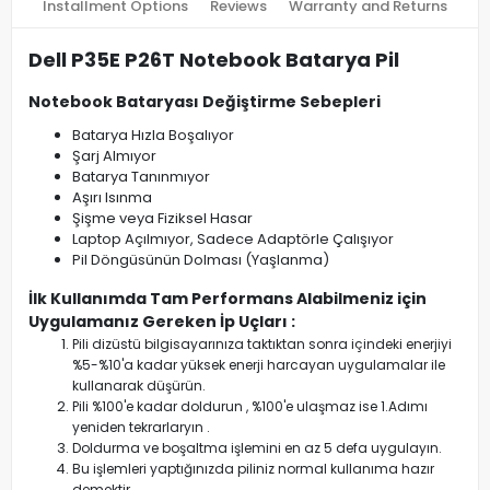
Installment Options
Reviews
Warranty and Returns
Dell P35E P26T Notebook Batarya Pil
Notebook Bataryası Değiştirme Sebepleri
Batarya Hızla Boşalıyor
Şarj Almıyor
Batarya Tanınmıyor
Aşırı Isınma
Şişme veya Fiziksel Hasar
Laptop Açılmıyor, Sadece Adaptörle Çalışıyor
Pil Döngüsünün Dolması (Yaşlanma)
İlk Kullanımda Tam Performans Alabilmeniz için
Uygulamanız Gereken İp Uçları :
Pili dizüstü bilgisayarınıza taktıktan sonra içindeki enerjiyi
%5-%10'a kadar yüksek enerji harcayan uygulamalar ile
kullanarak düşürün.
Pili %100'e kadar doldurun , %100'e ulaşmaz ise 1.Adımı
yeniden tekrarlaryın .
Doldurma ve boşaltma işlemini en az 5 defa uygulayın.
Bu işlemleri yaptığınızda piliniz normal kullanıma hazır
demektir.