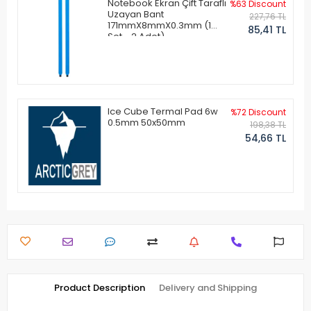
Notebook Ekran Çift Taraflı
%63 Discount
Uzayan Bant
227,76 TL
171mmX8mmX0.3mm (1
85,41 TL
Set - 2 Adet)
Ice Cube Termal Pad 6w
%72 Discount
0.5mm 50x50mm
198,38 TL
54,66 TL
Product Description
Delivery and Shipping