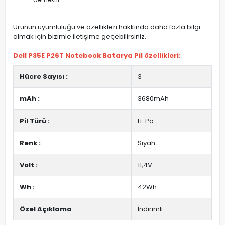
Ürünün uyumluluğu ve özellikleri hakkında daha fazla bilgi
almak için bizimle iletişime geçebilirsiniz.
Dell P35E P26T Notebook Batarya Pil özellikleri:
Hücre Sayısı :
3
mAh :
3680mAh
Pil Türü :
Li-Po
Renk :
Siyah
Volt :
11,4V
Wh :
42Wh
Özel Açıklama
İndirimli