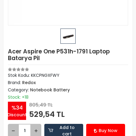
Acer Aspire One P531h-1791 Laptop
Batarya Pil
Stok Kodu: KKCPNGXFWY
Brand:
Redox
Category:
Notebook Battery
Stock: +18
805,49 TL
%34
529,54 TL
Discount
Add to
Buy Now
cart