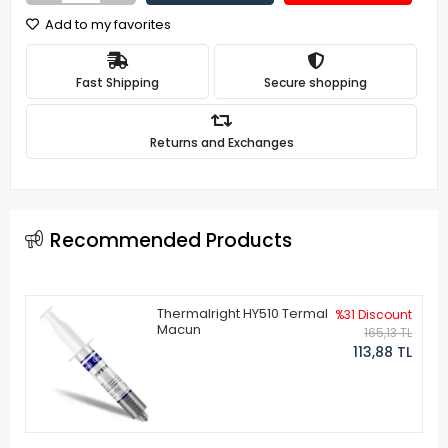
Add to my favorites
Fast Shipping
Secure shopping
Returns and Exchanges
Recommended Products
Thermalright HY510 Termal
%31 Discount
Macun
165,13 TL
113,88 TL