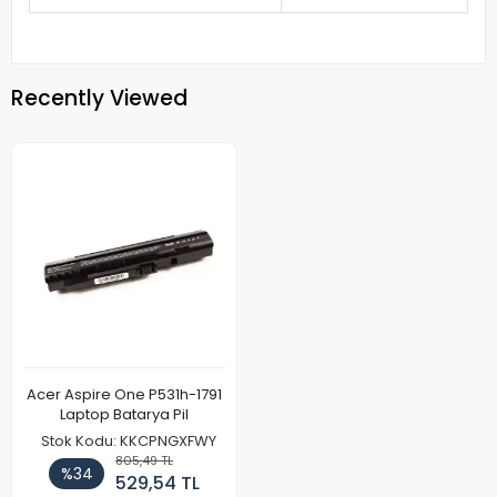
Recently Viewed
Acer Aspire One P531h-1791
Laptop Batarya Pil
Stok Kodu: KKCPNGXFWY
805,49 TL
%34
529,54 TL