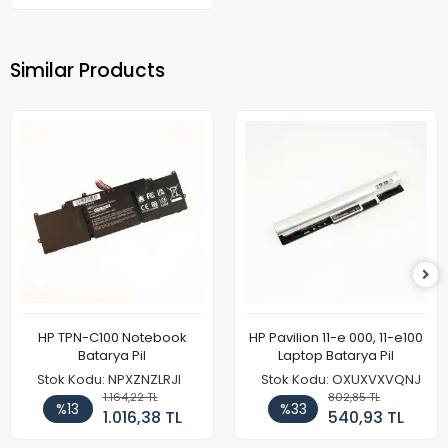
Similar Products
HP TPN-C100 Notebook
HP Pavilion 11-e 000, 11-e100
Batarya Pil
Laptop Batarya Pil
Stok Kodu: NPXZNZLRJI
Stok Kodu: OXUXVXVQNJ
1.164,22 TL
802,85 TL
%13
%33
1.016,38 TL
540,93 TL