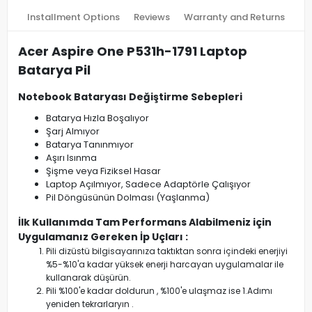
Installment Options
Reviews
Warranty and Returns
Acer Aspire One P531h-1791 Laptop
Batarya Pil
Notebook Bataryası Değiştirme Sebepleri
Batarya Hızla Boşalıyor
Şarj Almıyor
Batarya Tanınmıyor
Aşırı Isınma
Şişme veya Fiziksel Hasar
Laptop Açılmıyor, Sadece Adaptörle Çalışıyor
Pil Döngüsünün Dolması (Yaşlanma)
İlk Kullanımda Tam Performans Alabilmeniz için
Uygulamanız Gereken İp Uçları :
Pili dizüstü bilgisayarınıza taktıktan sonra içindeki enerjiyi
%5-%10'a kadar yüksek enerji harcayan uygulamalar ile
kullanarak düşürün.
Pili %100'e kadar doldurun , %100'e ulaşmaz ise 1.Adımı
yeniden tekrarlaryın .