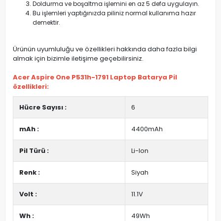
Doldurma ve boşaltma işlemini en az 5 defa uygulayın.
Bu işlemleri yaptığınızda piliniz normal kullanıma hazır
demektir.
Ürünün uyumluluğu ve özellikleri hakkında daha fazla bilgi
almak için bizimle iletişime geçebilirsiniz.
Acer Aspire One P531h-1791 Laptop Batarya Pil
özellikleri:
Hücre Sayısı :
6
mAh :
4400mAh
Pil Türü :
Li-Ion
Renk :
Siyah
Volt :
11.1V
Wh :
49Wh