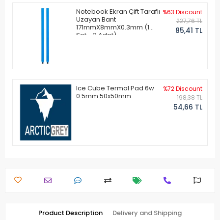
Notebook Ekran Çift Taraflı
%63 Discount
Uzayan Bant
227,76 TL
171mmX8mmX0.3mm (1
85,41 TL
Set - 2 Adet)
Ice Cube Termal Pad 6w
%72 Discount
0.5mm 50x50mm
198,38 TL
54,66 TL
Product Description
Delivery and Shipping