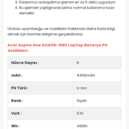
Doldurma ve boşaltma işlemini en az 5 defa uygulayın.
Bu işlemleri yaptığınızda piliniz normal kullanıma hazır
demektir.
Ürünün uyumluluğu ve özellikleri hakkında daha fazla bilgi
almak için bizimle iletişime geçebilirsiniz.
Acer Aspire One AOA110-1982 Laptop Batarya Pil
özellikleri:
Hücre Sayısı :
6
mAh :
4400mAh
Pil Türü :
Li-Ion
Renk :
Siyah
Volt :
11.1V
Wh :
49Wh