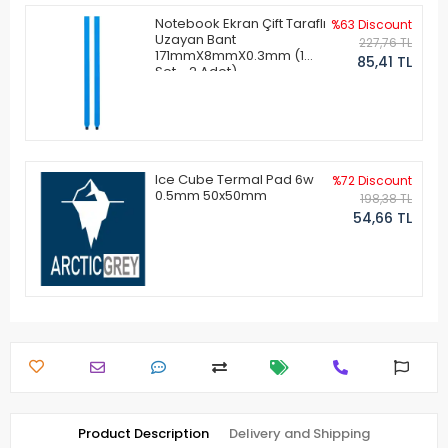
Notebook Ekran Çift Taraflı
%63 Discount
Uzayan Bant
227,76 TL
171mmX8mmX0.3mm (1
85,41 TL
Set - 2 Adet)
Ice Cube Termal Pad 6w
%72 Discount
0.5mm 50x50mm
198,38 TL
54,66 TL
Product Description
Delivery and Shipping