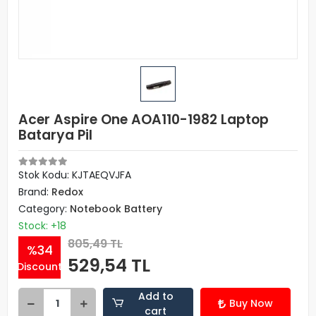
Acer Aspire One AOA110-1982 Laptop
Batarya Pil
Stok Kodu: KJTAEQVJFA
Brand:
Redox
Category:
Notebook Battery
Stock: +18
805,49 TL
%34
529,54 TL
Discount
Add to
Buy Now
cart