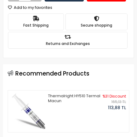
Add to my favorites
Fast Shipping
Secure shopping
Returns and Exchanges
Recommended Products
Thermalright HY510 Termal
%31 Discount
Macun
165,13 TL
113,88 TL