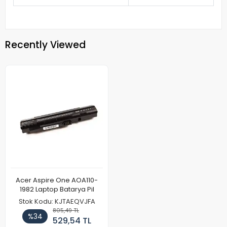
Recently Viewed
Acer Aspire One AOA110-
1982 Laptop Batarya Pil
Stok Kodu: KJTAEQVJFA
805,49 TL
%34
529,54 TL