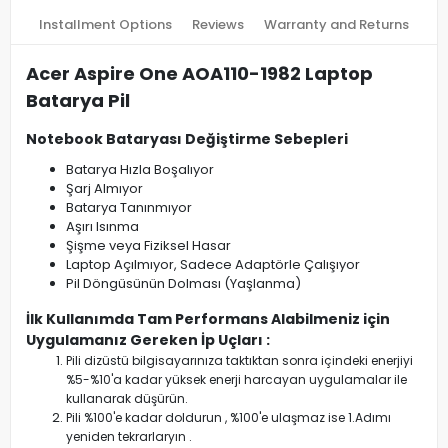
Installment Options
Reviews
Warranty and Returns
Acer Aspire One AOA110-1982 Laptop
Batarya Pil
Notebook Bataryası Değiştirme Sebepleri
Batarya Hızla Boşalıyor
Şarj Almıyor
Batarya Tanınmıyor
Aşırı Isınma
Şişme veya Fiziksel Hasar
Laptop Açılmıyor, Sadece Adaptörle Çalışıyor
Pil Döngüsünün Dolması (Yaşlanma)
İlk Kullanımda Tam Performans Alabilmeniz için
Uygulamanız Gereken İp Uçları :
Pili dizüstü bilgisayarınıza taktıktan sonra içindeki enerjiyi
%5-%10'a kadar yüksek enerji harcayan uygulamalar ile
kullanarak düşürün.
Pili %100'e kadar doldurun , %100'e ulaşmaz ise 1.Adımı
yeniden tekrarlaryın .