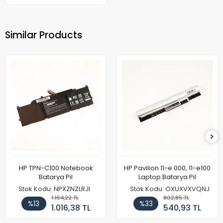
Similar Products
HP TPN-C100 Notebook
HP Pavilion 11-e 000, 11-e100
Batarya Pil
Laptop Batarya Pil
Stok Kodu: NPXZNZLRJI
Stok Kodu: OXUXVXVQNJ
1.164,22 TL
802,85 TL
%13
%33
1.016,38 TL
540,93 TL